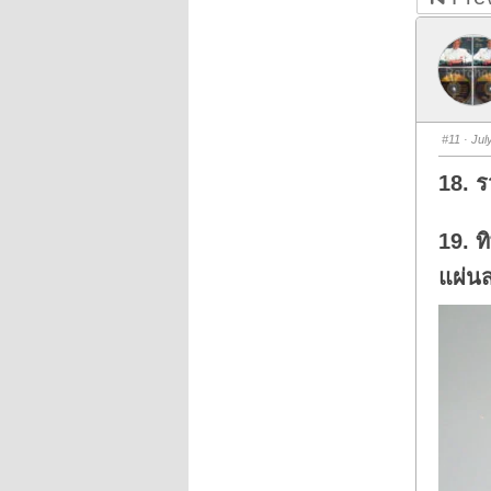
#11
· Jul
18. ร
19. 
แผ่น