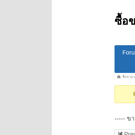
ซื้อ
Forum
For
Navigat
Forum
ซื้อขาย-
breadcrumb
-
You
are
here:
----- ขา
Prev