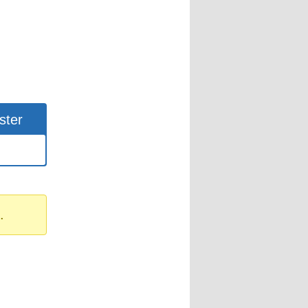
ster
.