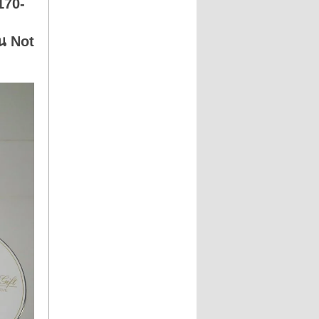
170-
่น Not