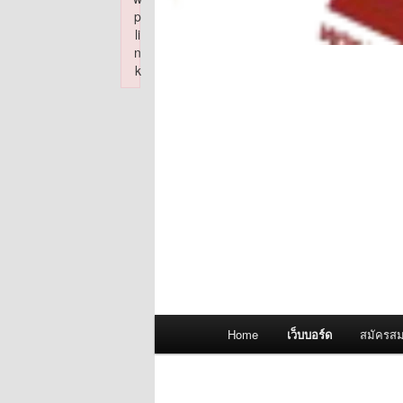
p
li
n
k
Failed to initialize plugin: wplink
Main
Home
เว็บบอร์ด
สมัครสม
menu