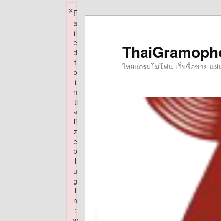
×
F
Skip
a
to
il
e
primary
ThaiGramoph
d
content
t
ไทยแกรมโมโฟน เว็บซื้อขาย แผ่นเส
o
i
n
iti
a
li
z
e
p
l
u
g
i
n
:
w