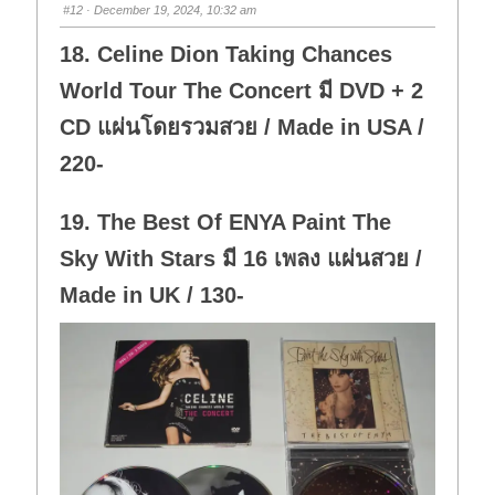
s
s
#12
· December 19, 2024, 10:32 am
d
u
o
p
w
.
18. Celine Dion Taking Chances
n
.
World Tour The Concert มี DVD + 2
CD แผ่นโดยรวมสวย / Made in USA /
220-
19. The Best Of ENYA Paint The
Sky With Stars มี 16 เพลง แผ่นสวย /
Made in UK / 130-