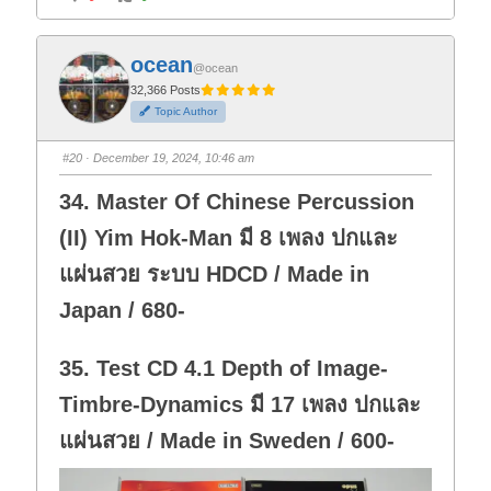
l
l
i
i
c
c
k
k
f
f
ocean
o
o
@ocean
r
r
t
t
32,366 Posts
h
h
Topic Author
u
u
m
m
b
b
s
s
#20
· December 19, 2024, 10:46 am
d
u
o
p
w
.
34. Master Of Chinese Percussion
n
.
(II) Yim Hok-Man มี 8 เพลง ปกและ
แผ่นสวย ระบบ HDCD / Made in
Japan / 680-
35. Test CD 4.1 Depth of Image-
Timbre-Dynamics มี 17 เพลง ปกและ
แผ่นสวย / Made in Sweden / 600-