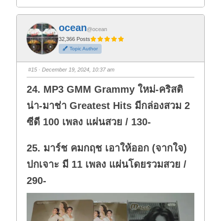
l
l
i
i
c
c
k
k
f
f
ocean
o
o
@ocean
r
r
t
t
32,366 Posts
h
h
Topic Author
u
u
m
m
b
b
s
s
#15
· December 19, 2024, 10:37 am
d
u
o
p
w
.
24. MP3 GMM Grammy ใหม่-คริสติ
n
.
น่า-มาช่า Greatest Hits มีกล่องสวม 2
ซีดี 100 เพลง แผ่นสวย / 130-
25. มาร์ช คมกฤช เอาให้ออก (จากใจ)
ปกเจาะ มี 11 เพลง แผ่นโดยรวมสวย /
290-