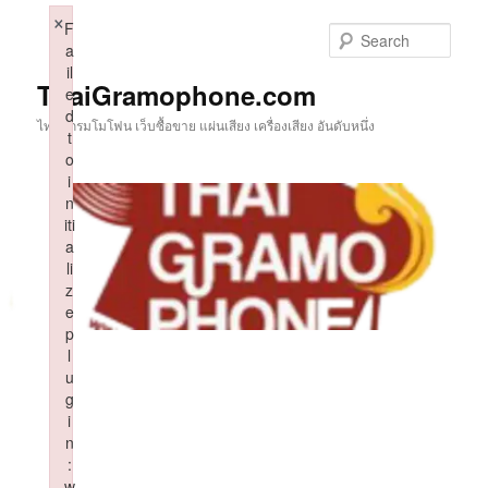
Skip
×
F
to
Sear
a
primary
il
content
ThaiGramophone.com
e
d
ไทยแกรมโมโฟน เว็บซื้อขาย แผ่นเสียง เครื่องเสียง อันดับหนึ่ง
t
o
i
n
iti
a
li
z
e
p
l
u
g
i
n
:
w