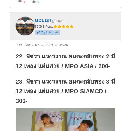
C
C
0
0
l
l
i
i
c
c
k
k
f
f
ocean
o
o
@ocean
r
r
t
t
32,366 Posts
h
h
Topic Author
u
u
m
m
b
b
s
s
#14
· December 19, 2024, 10:35 am
d
u
o
p
w
.
22. พัชรา แวงวรรณ อมตะตลับทอง 2 มี
n
.
12 เพลง แผ่นสวย / MPO ASIA / 300-
23. พัชรา แวงวรรณ อมตะตลับทอง 3 มี
12 เพลง แผ่นสวย / MPO SIAMCD /
300-