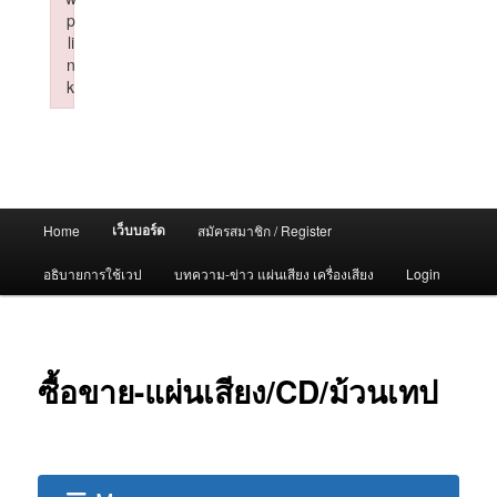
p
li
n
k
Failed to initialize plugin: wplink
Main
เว็บบอร์ด
Home
สมัครสมาชิก / Register
menu
อธิบายการใช้เวป
บทความ-ข่าว แผ่นเสียง เครื่องเสียง
Login
ซื้อขาย-แผ่นเสียง/CD/ม้วนเทป