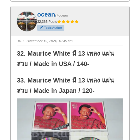
i
i
c
c
k
k
f
f
ocean
o
o
@ocean
r
r
t
t
32,366 Posts
h
h
Topic Author
u
u
m
m
b
b
s
s
#19
· December 19, 2024, 10:45 am
d
u
o
p
w
.
32. Maurice White มี 13 เพลง แผ่น
n
.
สวย / Made in USA / 140-
33. Maurice White มี 13 เพลง แผ่น
สวย / Made in Japan / 120-