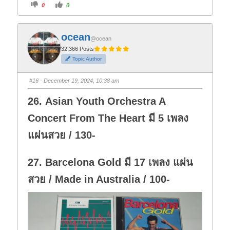
C
C
0
0
l
l
i
i
c
c
k
k
f
f
ocean
o
o
@ocean
r
r
t
t
32,366 Posts
h
h
Topic Author
u
u
m
m
b
b
s
s
#16
· December 19, 2024, 10:38 am
d
u
o
p
w
.
26. Asian Youth Orchestra A
n
.
Concert From The Heart มี 5 เพลง
แผ่นสวย / 130-
27. Barcelona Gold มี 17 เพลง แผ่น
สวย / Made in Australia / 100-