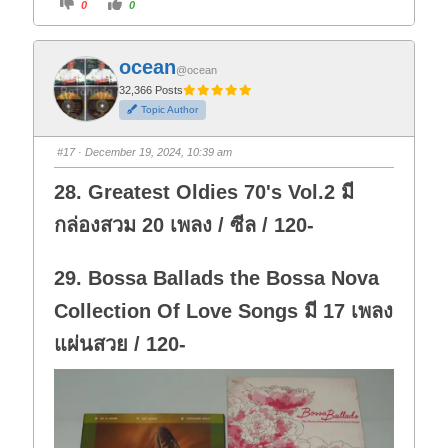
C
C
0
0
l
l
i
i
c
c
k
k
f
f
ocean
o
o
@ocean
r
r
t
t
32,366 Posts
h
h
Topic Author
u
u
m
m
b
b
s
s
#17
· December 19, 2024, 10:39 am
d
u
o
p
w
.
28. Greatest Oldies 70's Vol.2 มี
n
.
กล่องสวม 20 เพลง / ซีล / 120-
29. Bossa Ballads the Bossa Nova
Collection Of Love Songs มี 17 เพลง
แผ่นสวย / 120-