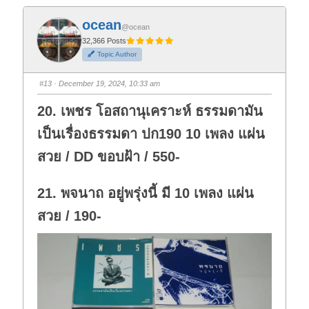
c
c
k
k
f
f
ocean
o
o
@ocean
r
r
t
t
32,366 Posts
h
h
Topic Author
u
u
m
m
b
b
s
s
#13
· December 19, 2024, 10:33 am
d
u
o
p
w
.
20. เพชร โอสถานุเคราะห์ ธรรมดามัน
n
.
เป็นเรื่องธรรมดา ปก190 10 เพลง แผ่น
สวย / DD ขอบฝ้า / 550-
21. พจนาถ อยู่พรุ่งนี้ มี 10 เพลง แผ่น
สวย / 190-