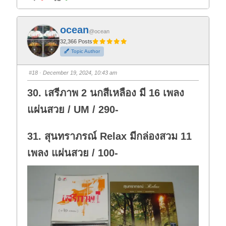
l
l
i
i
c
c
k
k
f
f
ocean
o
o
@ocean
r
r
t
t
32,366 Posts
h
h
Topic Author
u
u
m
m
b
b
s
s
#18
· December 19, 2024, 10:43 am
d
u
o
p
w
.
30. เสรีภาพ 2 นกสีเหลือง มี 16 เพลง
n
.
แผ่นสวย / UM / 290-
31. สุนทราภรณ์ Relax มีกล่องสวม 11
เพลง แผ่นสวย / 100-