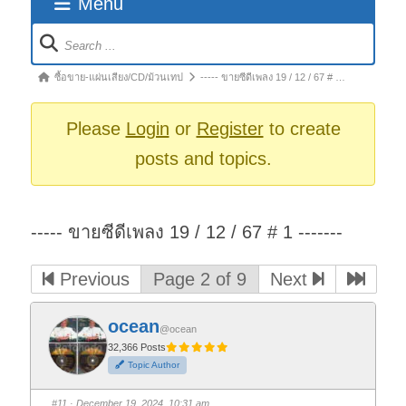
Menu
Forum
Navigation
Forum
ซื้อขาย-แผ่นเสียง/CD/ม้วนเทป
----- ขายซีดีเพลง 19 / 12 / 67 # …
breadcrumbs
-
Please
Login
or
Register
to create
You
posts and topics.
are
here:
----- ขายซีดีเพลง 19 / 12 / 67 # 1 -------
Previous
Page 2 of 9
Next
ocean
@ocean
32,366 Posts
Topic Author
#11
· December 19, 2024, 10:31 am