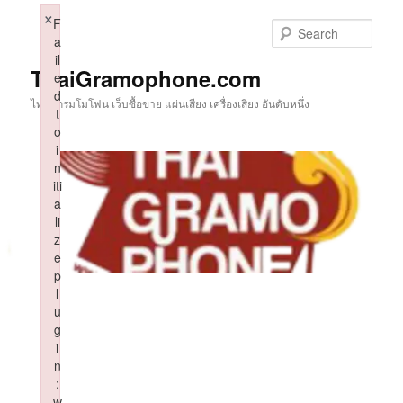
Skip
×
F
to
Sear
a
primary
il
content
ThaiGramophone.com
e
d
ไทยแกรมโมโฟน เว็บซื้อขาย แผ่นเสียง เครื่องเสียง อันดับหนึ่ง
t
o
i
n
iti
a
li
z
e
p
l
u
g
i
n
:
w