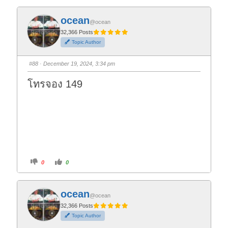
c
c
k
k
f
f
ocean
o
o
@ocean
r
r
t
t
32,366 Posts
h
h
Topic Author
u
u
m
m
b
b
s
s
#88
· December 19, 2024, 3:34 pm
d
u
o
p
w
.
โทรจอง 149
n
.
C
C
0
0
l
l
i
i
c
c
k
k
f
f
ocean
o
o
@ocean
r
r
t
t
32,366 Posts
h
h
Topic Author
u
u
m
m
b
b