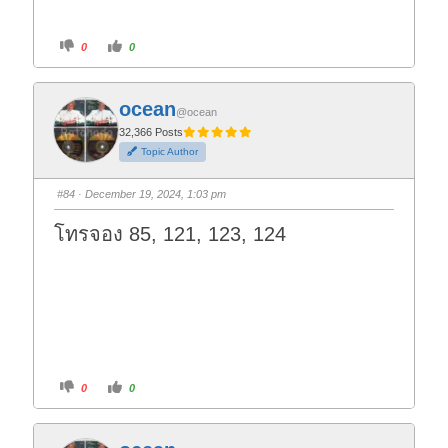
C
C
0
0
l
l
i
i
c
c
k
k
f
f
ocean
o
o
@ocean
r
r
t
t
32,366 Posts
h
h
Topic Author
u
u
m
m
b
b
s
s
#84
· December 19, 2024, 1:03 pm
d
u
o
p
w
.
โทรจอง 85, 121, 123, 124
n
.
C
C
0
0
l
l
i
i
c
c
k
k
f
f