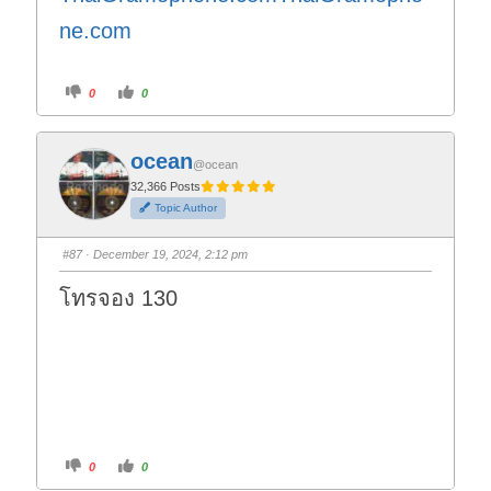
ne.com
C
C
0
0
l
l
i
i
c
c
k
k
f
f
ocean
o
o
@ocean
r
r
t
t
32,366 Posts
h
h
Topic Author
u
u
m
m
b
b
s
s
#87
· December 19, 2024, 2:12 pm
d
u
o
p
w
.
โทรจอง 130
n
.
C
C
0
0
l
l
i
i