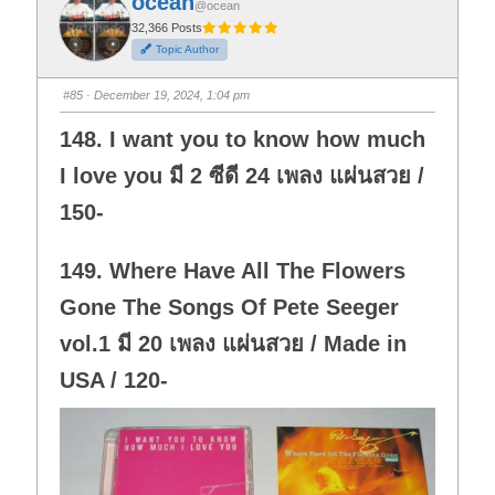
ocean
o
o
@ocean
r
r
t
t
32,366 Posts
h
h
Topic Author
u
u
m
m
b
b
s
s
#85
· December 19, 2024, 1:04 pm
d
u
o
p
w
.
148. I want you to know how much
n
.
I love you มี 2 ซีดี 24 เพลง แผ่นสวย /
150-
149. Where Have All The Flowers
Gone The Songs Of Pete Seeger
vol.1 มี 20 เพลง แผ่นสวย / Made in
USA / 120-