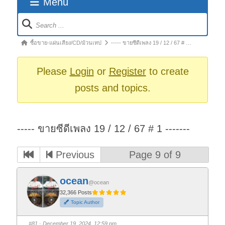
Menu
Forum
Navigation
Forum
ซื้อขาย-แผ่นเสียง/CD/ม้วนเทป
----- ขายซีดีเพลง 19 / 12 / 67 # …
breadcrumbs
-
Please
Login
or
Register
to create
You
posts and topics.
are
here:
----- ขายซีดีเพลง 19 / 12 / 67 # 1 -------
Previous
Page 9 of 9
ocean
@ocean
32,366 Posts
Topic Author
#81
· December 19, 2024, 12:59 pm