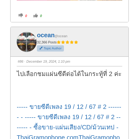
C
C
0
0
l
l
i
i
c
c
k
k
f
f
ocean
o
o
@ocean
r
r
t
t
32,366 Posts
h
h
Topic Author
u
u
m
m
b
b
s
s
#86
· December 19, 2024, 1:10 pm
d
u
o
p
w
.
ไปเลือกชมแผ่นซีดีต่อได้ในกระทู้ที่ 2 ค่ะ
n
.
----- ขายซีดีเพลง 19 / 12 / 67 # 2 ------
- - ----- ขายซีดีเพลง 19 / 12 / 67 # 2 --
----- - ซื้อขาย-แผ่นเสียง/CD/ม้วนเทป -
ThaiGramophone.comThaiGramopho