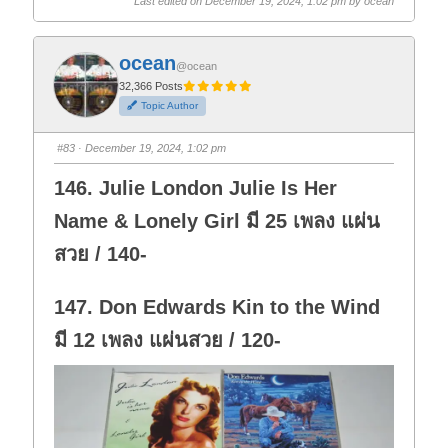
Last edited on December 19, 2024, 1:02 pm by
ocean
c
c
k
k
f
f
o
o
r
r
ocean
t
t
@ocean
h
h
32,366 Posts
u
u
m
m
Topic Author
b
b
s
s
d
u
o
p
#83
· December 19, 2024, 1:02 pm
w
.
n
.
146. Julie London Julie Is Her
Name & Lonely Girl มี 25 เพลง แผ่น
สวย / 140-
147. Don Edwards Kin to the Wind
มี 12 เพลง แผ่นสวย / 120-