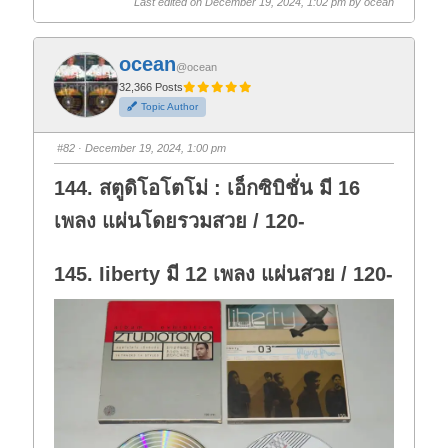
Last edited on December 19, 2024, 1:02 pm by
ocean
c
c
k
k
f
f
o
o
r
r
ocean
t
t
@ocean
h
h
32,366 Posts
u
u
m
m
Topic Author
b
b
s
s
d
u
o
p
#82
· December 19, 2024, 1:00 pm
w
.
n
.
144. สตูดิโอโตโม่ : เอ็กซิบิชั่น มี 16
เพลง แผ่นโดยรวมสวย / 120-
145. Iiberty มี 12 เพลง แผ่นสวย / 120-