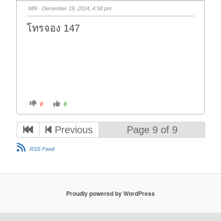
s
s
#89
· December 19, 2024, 4:58 pm
d
u
o
p
w
.
โทรจอง 147
n
.
C
C
0
0
l
l
i
i
c
c
k
k
Previous
Page 9 of 9
f
f
o
o
r
r
t
t
RSS Feed
h
h
u
u
m
m
b
b
s
s
d
u
o
p
w
.
Proudly powered by WordPress
n
.