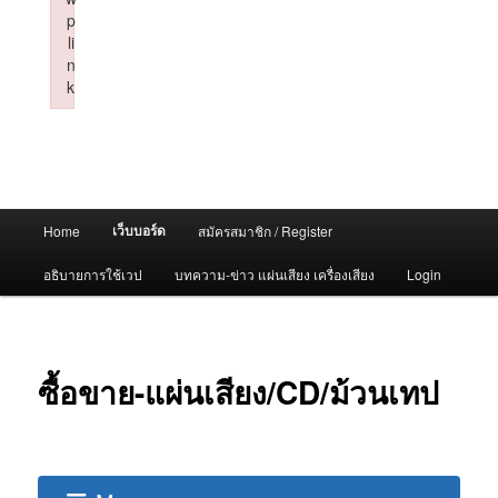
p
li
n
k
Failed to initialize plugin: wplink
Main
เว็บบอร์ด
Home
สมัครสมาชิก / Register
menu
อธิบายการใช้เวป
บทความ-ข่าว แผ่นเสียง เครื่องเสียง
Login
ซื้อขาย-แผ่นเสียง/CD/ม้วนเทป