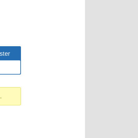
ster
.