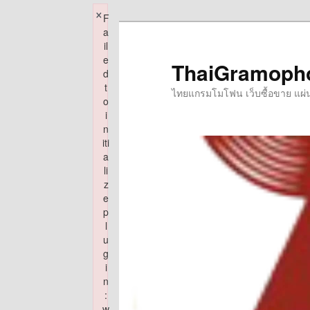
×
F
Skip
a
to
il
e
primary
ThaiGramoph
d
content
t
ไทยแกรมโมโฟน เว็บซื้อขาย แผ่นเส
o
i
n
iti
a
li
z
e
p
l
u
g
i
n
:
w