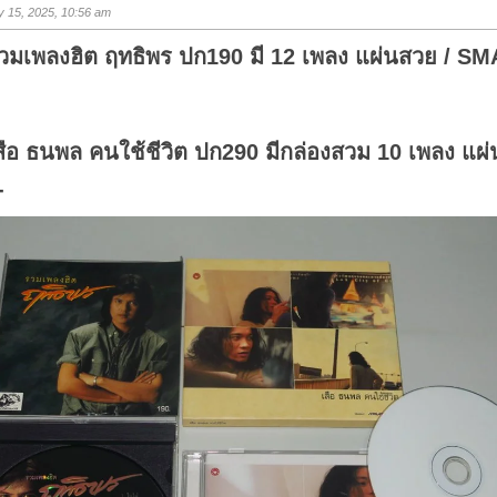
s
 15, 2025, 10:56 am
u
p
.
วมเพลงฮิต ฤทธิพร ปก190 มี 12 เพลง แผ่นสวย / SMA
สือ ธนพล คนใช้ชีวิต ปก290 มีกล่องสวม 10 เพลง แผ
-