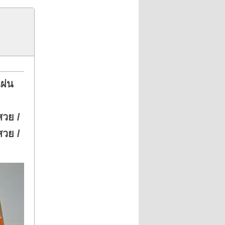
ผ่น
สวย /
สวย /