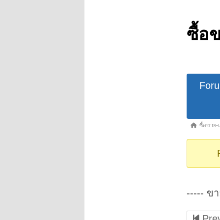
ซื้อ
Forum
For
Navigat
Forum
ซื้อขาย-
breadcrumb
-
You
are
here:
----- ขา
Prev