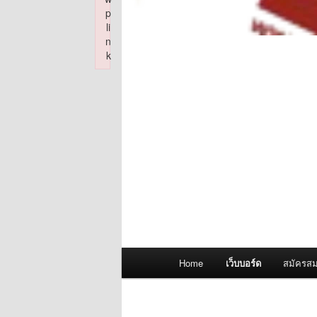
p
li
n
k
Failed to initialize plugin: wplink
Main
Home
เว็บบอร์ด
สมัครสม
menu