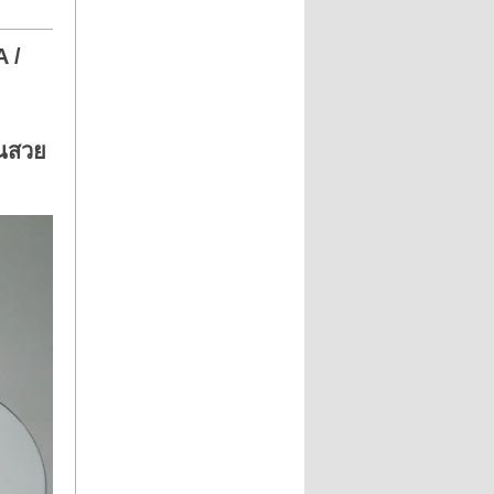
 /
่นสวย