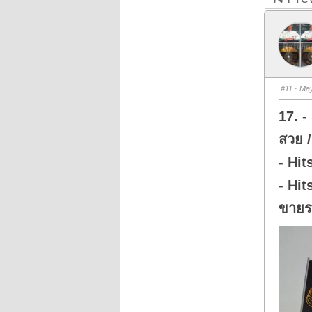
#11
· May
17. -
สวย /
- Hit
- Hit
ขายร