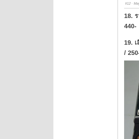
s
#12
· May
d
o
w
18. ร
n
.
440-
19. เ
/ 250