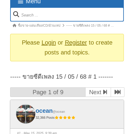
Menu
Forum
Navigation
Forum
ซื้อขาย-แผ่นเสียง/CD/ม้วนเทป
----- ขายซีดีเพลง 15 / 05 / 68 # …
breadcrumbs
-
Please
Login
or
Register
to create
You
posts and topics.
are
here:
----- ขายซีดีเพลง 15 / 05 / 68 # 1 -------
Page 1 of 9
Next
ocean
@ocean
32,366 Posts
#1
· May 15, 2025, 9:39 am