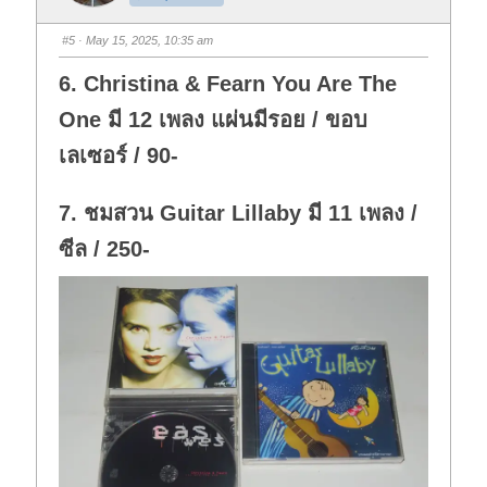
m
m
b
b
s
s
#5
· May 15, 2025, 10:35 am
d
u
o
p
w
.
6. Christina & Fearn You Are The
n
.
One มี 12 เพลง แผ่นมีรอย / ขอบ
เลเซอร์ / 90-
7. ชมสวน Guitar Lillaby มี 11 เพลง /
ซีล / 250-