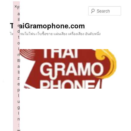
Skip
×
F
to
Sear
a
primary
il
content
ThaiGramophone.com
e
d
ไทยแกรมโมโฟน เว็บซื้อขาย แผ่นเสียง เครื่องเสียง อันดับหนึ่ง
t
o
i
n
iti
a
li
z
e
p
l
u
g
i
n
:
w