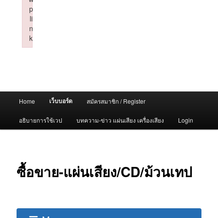
p
li
n
k
Failed to initialize plugin: wplink
Main
เว็บบอร์ด
Home
สมัครสมาชิก / Register
menu
อธิบายการใช้เวป
บทความ-ข่าว แผ่นเสียง เครื่องเสียง
Login
ซื้อขาย-แผ่นเสียง/CD/ม้วนเทป