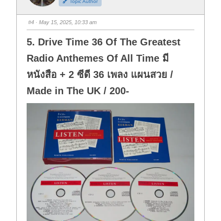
Topic Author
u
u
m
m
b
b
s
s
#4
· May 15, 2025, 10:33 am
d
u
o
p
w
.
5. Drive Time 36 Of The Greatest
n
.
Radio Anthemes Of All Time มี
หนังสือ + 2 ซีดี 36 เพลง แผนสวย /
Made in The UK / 200-