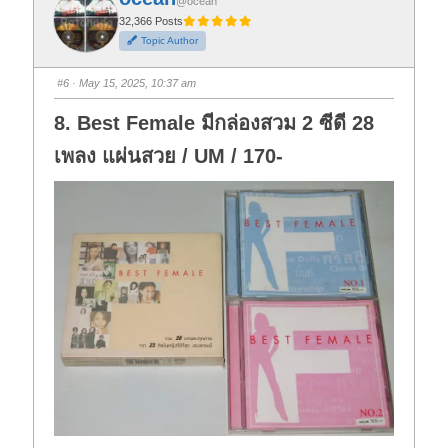
@ocean
r
r
t
t
32,366 Posts
h
h
Topic Author
u
u
m
m
b
b
s
s
#6
· May 15, 2025, 10:37 am
d
u
o
p
w
.
8. Best Female มีกล่องสวม 2 ซีดี 28
n
.
เพลง แผ่นสวย / UM / 170-