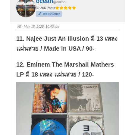
ocean
o
o
@ocean
r
r
t
t
32,366 Posts
h
h
Topic Author
u
u
m
m
b
b
s
s
#8
· May 15, 2025, 10:43 am
d
u
o
p
w
.
11. Najee Just An Illusion มี 13 เพลง
n
.
แผ่นสวย / Made in USA / 90-
12. Eminem The Marshall Mathers
LP มี 18 เพลง แผ่นสวย / 120-