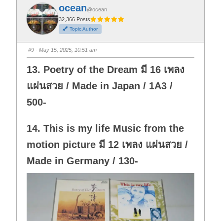
f
f
ocean
o
o
@ocean
r
r
t
t
32,366 Posts
h
h
Topic Author
u
u
m
m
b
b
s
s
#9
· May 15, 2025, 10:51 am
d
u
o
p
w
.
13. Poetry of the Dream มี 16 เพลง
n
.
แผ่นสวย / Made in Japan / 1A3 /
500-
14. This is my life Music from the
motion picture มี 12 เพลง แผ่นสวย /
Made in Germany / 130-