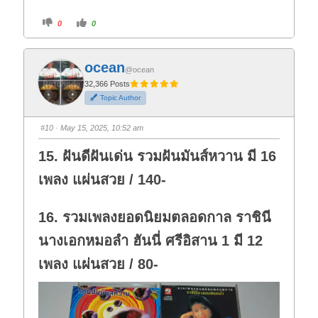
C
C
0
0
l
l
i
i
c
c
k
k
f
f
ocean
o
o
@ocean
r
r
t
t
32,366 Posts
h
h
Topic Author
u
u
m
m
b
b
s
s
#10
· May 15, 2025, 10:52 am
d
u
o
p
w
.
15. ฝันดีฝันเด่น รวมฝันมันส์หวาน มี 16
n
.
เพลง แผ่นสวย / 140-
16. รวมเพลงยอดนิยมตลอดกาล ราชินี
นางเอกหมอลำ ฮันนี่ ศรีอิสาน 1 มี 12
เพลง แผ่นสวย / 80-