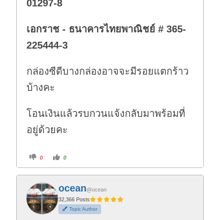
01297-8
เอกราช - ธนาคารไทยพาณิชย์ # 365-
225444-3
กล่องซีดีบางกล่องอาจจะมีรอยแตกร้าว
บ้างคะ
โอนเงินแล้วรบกวนแจ้งกลับมาพร้อมที่
อยู่ด้วยคะ
C
C
0
0
l
l
i
i
c
c
k
k
f
f
ocean
o
o
@ocean
r
r
t
t
32,366 Posts
h
h
Topic Author
u
u
m
m