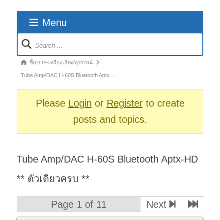
Menu
Forum
Navigation
Forum
ซื้อขาย-เครื่องเสียง/อุปกรณ์
breadcrumbs
Tube Amp/DAC H-60S Bluetooth Aptx …
-
You
Please
Login
or
Register
to create
are
posts and topics.
here:
Tube Amp/DAC H-60S Bluetooth Aptx-HD
** ตัวเดียวครบ **
Page 1 of 11
Next