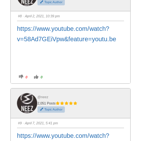
Topic Author
u
u
m
m
b
b
s
s
#8
· April 2, 2021, 10:39 pm
d
u
o
p
w
.
https://www.youtube.com/watch?
n
.
v=58Ad7GEiVpw&feature=youtu.be
C
C
0
0
l
l
i
i
c
c
k
k
f
f
o
o
@neez
r
r
2,051 Posts
t
t
h
h
Topic Author
u
u
m
m
b
b
s
s
#9
· April 7, 2021, 5:41 pm
d
u
o
p
w
.
https://www.youtube.com/watch?
n
.