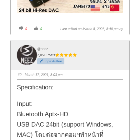
C
C
0
0
Last edited on March 8, 2026, 8:40 pm by
l
l
i
i
c
c
k
k
f
f
o
o
@neez
r
r
2,051 Posts
t
t
h
h
Topic Author
u
u
m
m
b
b
s
s
#2
· March 17, 2021, 8:03 pm
d
u
o
p
w
.
Specification:
n
.
Input:
Bluetooth Aptx-HD
USB DAC 24bit (support Windows,
MAC) โดยต่อจากคอมฯทำหน้าที่