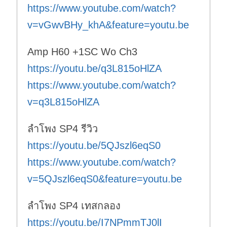
https://www.youtube.com/watch?
v=vGwvBHy_khA&feature=youtu.be
Amp H60 +1SC Wo Ch3
https://youtu.be/q3L815oHlZA
https://www.youtube.com/watch?
v=q3L815oHlZA
ลำโพง SP4 รีวิว
https://youtu.be/5QJszl6eqS0
https://www.youtube.com/watch?
v=5QJszl6eqS0&feature=youtu.be
ลำโพง SP4 เทสกลอง
https://youtu.be/I7NPmmTJ0lI