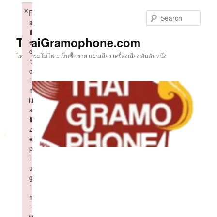
Skip
×
F
to
Sear
a
primary
il
content
ThaiGramophone.com
e
d
ไทยแกรมโมโฟน เว็บซื้อขาย แผ่นเสียง เครื่องเสียง อันดับหนึ่ง
t
o
i
n
iti
a
li
z
e
p
l
u
g
i
n
:
w