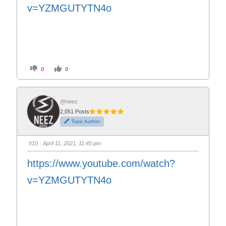
v=YZMGUTYTN4o
C
C
0
0
l
l
i
i
c
c
k
k
f
f
o
o
@neez
r
r
2,051 Posts
t
t
h
h
Topic Author
u
u
m
m
b
b
s
s
#10
· April 11, 2021, 11:45 pm
d
u
o
p
w
.
https://www.youtube.com/watch?
n
.
v=YZMGUTYTN4o