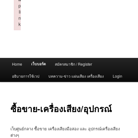
p
li
n
k
Failed to initialize plugin: wplink
Main
เว็บบอร์ด
Home
สมัครสมาชิก / Register
menu
อธิบายการใช้เวป
บทความ-ข่าว แผ่นเสียง เครื่องเสียง
Login
ซื้อขาย-เครื่องเสียง/อุปกรณ์
เว็บศูนย์กลาง ซื้อขาย เครื่องเสียงมือสอง และ อุปกรณ์เครื่องเสียง
ต่างๆ