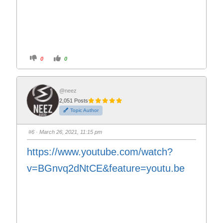
C
C
0
0
l
l
i
i
c
c
k
k
f
f
o
o
@neez
r
r
2,051 Posts
t
t
h
h
Topic Author
u
u
m
m
b
b
s
s
#6
· March 26, 2021, 11:15 pm
d
u
o
p
w
.
https://www.youtube.com/watch?
n
.
v=BGnvq2dNtCE&feature=youtu.be