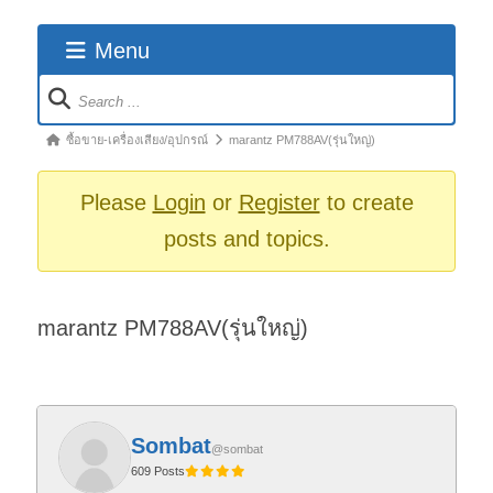
Menu
Forum
Navigation
Forum
ซื้อขาย-เครื่องเสียง/อุปกรณ์
marantz PM788AV(รุ่นใหญ่)
breadcrumbs
-
Please
Login
or
Register
to create
You
posts and topics.
are
here:
marantz PM788AV(รุ่นใหญ่)
Sombat
@sombat
609 Posts