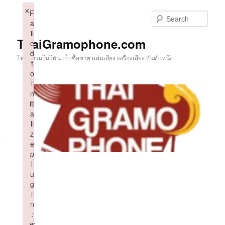
Skip
×
F
to
Sear
a
primary
il
content
ThaiGramophone.com
e
d
ไทยแกรมโมโฟน เว็บซื้อขาย แผ่นเสียง เครื่องเสียง อันดับหนึ่ง
t
o
i
n
iti
a
li
z
e
p
l
u
g
i
n
:
w