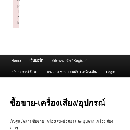
p
li
n
k
Failed to initialize plugin: wplink
Main
เว็บบอร์ด
Home
สมัครสมาชิก / Register
menu
อธิบายการใช้เวป
บทความ-ข่าว แผ่นเสียง เครื่องเสียง
Login
ซื้อขาย-เครื่องเสียง/อุปกรณ์
เว็บศูนย์กลาง ซื้อขาย เครื่องเสียงมือสอง และ อุปกรณ์เครื่องเสียง
ต่างๆ