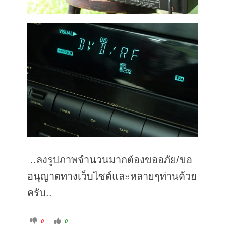
..ลงรูปภาพจำนวนมากต้องขออภัย/ขอ
อนุญาตทางเว็บไซต์และหลายๆท่านด้วย
ครับ..
C
C
0
0
l
l