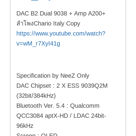
DAC B2 Dual 9038 + Amp A200+
ลำโพงChario Italy Copy
https://www.youtube.com/watch?
v=wM_r7XyI41g
Specification by NeeZ Only
DAC Chipset : 2 X ESS 9039Q2M
(32bit/384kHz)
Bluetooth Ver. 5.4 : Qualcomm
QCC3084 aptX-HD / LDAC 24bit-
96kHz
Screen : OLED