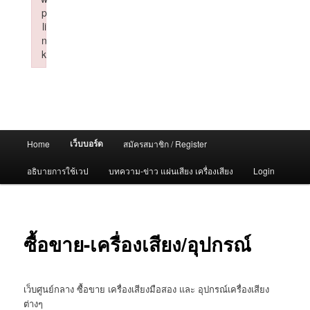
p
li
n
k
Failed to initialize plugin: wplink
Main
เว็บบอร์ด
Home
สมัครสมาชิก / Register
menu
อธิบายการใช้เวป
บทความ-ข่าว แผ่นเสียง เครื่องเสียง
Login
ซื้อขาย-เครื่องเสียง/อุปกรณ์
เว็บศูนย์กลาง ซื้อขาย เครื่องเสียงมือสอง และ อุปกรณ์เครื่องเสียง
ต่างๆ