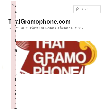
Skip
×
F
to
Sear
a
primary
il
content
ThaiGramophone.com
e
d
ไทยแกรมโมโฟน เว็บซื้อขาย แผ่นเสียง เครื่องเสียง อันดับหนึ่ง
t
o
i
n
iti
a
li
z
e
p
l
u
g
i
n
:
w