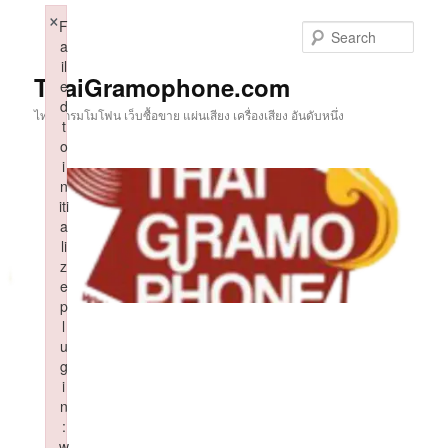
Skip
×
F
to
Sear
a
primary
il
content
ThaiGramophone.com
e
d
ไทยแกรมโมโฟน เว็บซื้อขาย แผ่นเสียง เครื่องเสียง อันดับหนึ่ง
t
o
i
n
iti
a
li
z
e
p
l
u
g
i
n
:
w