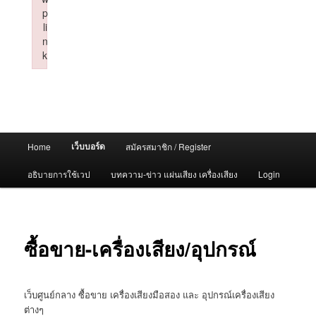
p
li
n
k
Failed to initialize plugin: wplink
Main
เว็บบอร์ด
Home
สมัครสมาชิก / Register
menu
อธิบายการใช้เวป
บทความ-ข่าว แผ่นเสียง เครื่องเสียง
Login
ซื้อขาย-เครื่องเสียง/อุปกรณ์
เว็บศูนย์กลาง ซื้อขาย เครื่องเสียงมือสอง และ อุปกรณ์เครื่องเสียง
ต่างๆ