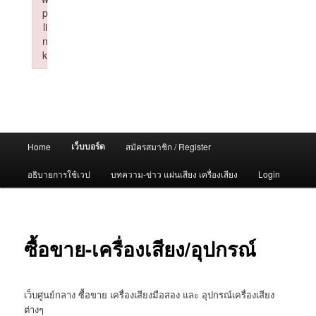
p
li
n
k
Failed to initialize plugin: wplink
Main
เว็บบอร์ด
Home
สมัครสมาชิก / Register
menu
อธิบายการใช้เวป
บทความ-ข่าว แผ่นเสียง เครื่องเสียง
Login
ซื้อขาย-เครื่องเสียง/อุปกรณ์
เว็บศูนย์กลาง ซื้อขาย เครื่องเสียงมือสอง และ อุปกรณ์เครื่องเสียง
ต่างๆ