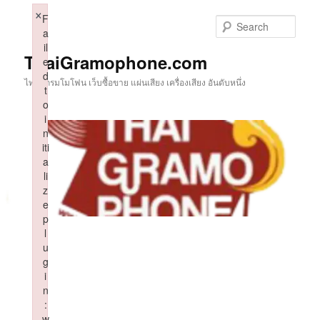
Skip
×
F
to
Sear
a
primary
il
content
ThaiGramophone.com
e
d
ไทยแกรมโมโฟน เว็บซื้อขาย แผ่นเสียง เครื่องเสียง อันดับหนึ่ง
t
o
i
n
iti
a
li
z
e
p
l
u
g
i
n
:
w