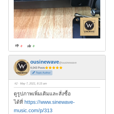
C
C
0
0
l
l
i
i
c
c
k
k
f
f
ousinewave
o
o
@ousinewave
r
r
t
t
4,043 Posts
h
h
Topic Author
u
u
m
m
b
b
s
s
#2
· May 7, 2021, 8:15 am
d
u
o
p
w
.
ดูรูปภาพเพิ่มเติมและสั่งซื้อ
n
.
ได้ที่
https://www.sinewave-
music.com/p/313