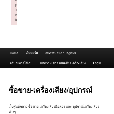
p
li
n
k
Failed to initialize plugin: wplink
Main
เว็บบอร์ด
Home
สมัครสมาชิก / Register
menu
อธิบายการใช้เวป
บทความ-ข่าว แผ่นเสียง เครื่องเสียง
Login
ซื้อขาย-เครื่องเสียง/อุปกรณ์
เว็บศูนย์กลาง ซื้อขาย เครื่องเสียงมือสอง และ อุปกรณ์เครื่องเสียง
ต่างๆ