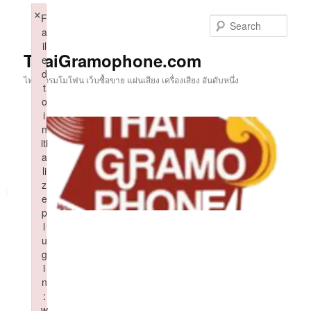
Skip
×
F
to
Sear
a
primary
il
content
ThaiGramophone.com
e
d
ไทยแกรมโมโฟน เว็บซื้อขาย แผ่นเสียง เครื่องเสียง อันดับหนึ่ง
t
o
i
n
iti
a
li
z
e
p
l
u
g
i
n
:
w