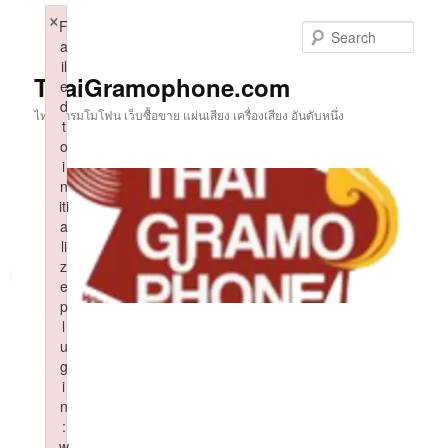
Skip
×
F
to
Sear
a
primary
il
content
ThaiGramophone.com
e
d
ไทยแกรมโมโฟน เว็บซื้อขาย แผ่นเสียง เครื่องเสียง อันดับหนึ่ง
t
o
i
n
iti
a
li
z
e
p
l
u
g
i
n
:
w