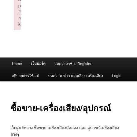
p
li
n
k
Failed to initialize plugin: wplink
Main
เว็บบอร์ด
Home
สมัครสมาชิก / Register
menu
อธิบายการใช้เวป
บทความ-ข่าว แผ่นเสียง เครื่องเสียง
Login
ซื้อขาย-เครื่องเสียง/อุปกรณ์
เว็บศูนย์กลาง ซื้อขาย เครื่องเสียงมือสอง และ อุปกรณ์เครื่องเสียง
ต่างๆ