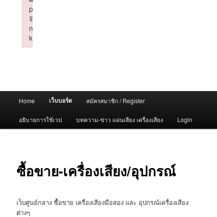
p
li
n
k
Failed to initialize plugin: wplink
Main
เว็บบอร์ด
Home
สมัครสมาชิก / Register
menu
อธิบายการใช้เวป
บทความ-ข่าว แผ่นเสียง เครื่องเสียง
Login
ซื้อขาย-เครื่องเสียง/อุปกรณ์
เว็บศูนย์กลาง ซื้อขาย เครื่องเสียงมือสอง และ อุปกรณ์เครื่องเสียง
ต่างๆ