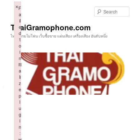
Skip
×
F
to
Sear
a
primary
il
content
ThaiGramophone.com
e
d
ไทยแกรมโมโฟน เว็บซื้อขาย แผ่นเสียง เครื่องเสียง อันดับหนึ่ง
t
o
i
n
iti
a
li
z
e
p
l
u
g
i
n
:
w