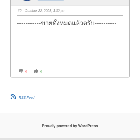
m
m
b
b
s
s
#2
· October 22, 2025, 3:32 pm
d
u
o
p
w
.
-----------ขายทั้งหมดแล้วครับ----------
n
.
C
C
0
0
l
l
i
i
c
c
k
k
f
f
o
o
r
r
RSS Feed
t
t
h
h
u
u
m
m
b
b
s
s
d
u
o
p
Proudly powered by WordPress
w
.
n
.