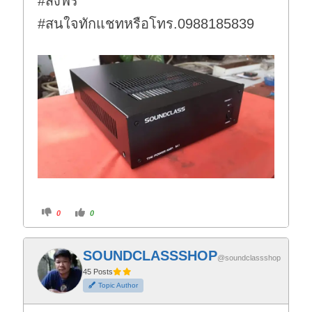
#ส่งฟรี
#สนใจทักแชทหรือโทร.0988185839
C
C
0
0
l
l
i
i
c
c
k
k
f
f
SOUNDCLASSSHOP
o
o
@soundclassshop
r
r
t
t
45 Posts
h
h
Topic Author
u
u
m
m
b
b
s
s