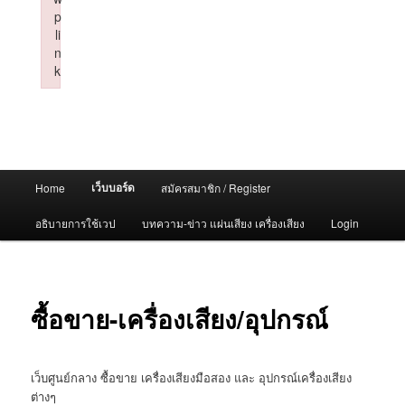
p
li
n
k
Failed to initialize plugin: wplink
Main
เว็บบอร์ด
Home
สมัครสมาชิก / Register
menu
อธิบายการใช้เวป
บทความ-ข่าว แผ่นเสียง เครื่องเสียง
Login
ซื้อขาย-เครื่องเสียง/อุปกรณ์
เว็บศูนย์กลาง ซื้อขาย เครื่องเสียงมือสอง และ อุปกรณ์เครื่องเสียง
ต่างๆ