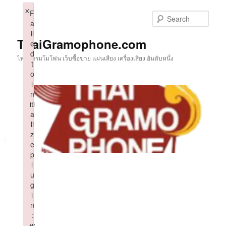
Skip
×
F
to
Sear
a
primary
il
content
ThaiGramophone.com
e
d
ไทยแกรมโมโฟน เว็บซื้อขาย แผ่นเสียง เครื่องเสียง อันดับหนึ่ง
t
o
i
n
iti
a
li
z
e
p
l
u
g
i
n
:
w