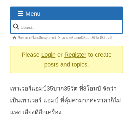
Menu
Forum
Navigation
Forum
ซื้อขาย-เครื่องเสียง/อุปกรณ์
เพาเวอร์แอมป์35บวก35วัต ที่8โอมป์ …
breadcrumbs
-
Please
Login
or
Register
to create
You
posts and topics.
are
here:
เพาเวอร์แอมป์35บวก35วัต ที่8โอมป์ จัดว่า
เป็นเพาเวอร์ แอมป์ ที่คุ้มค่ามากค่ะราคาก็ไม่
แพง เสียงดีอีกเครื่อง