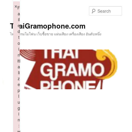
Skip
×
F
to
Sear
a
primary
il
content
ThaiGramophone.com
e
d
ไทยแกรมโมโฟน เว็บซื้อขาย แผ่นเสียง เครื่องเสียง อันดับหนึ่ง
t
o
i
n
iti
a
li
z
e
p
l
u
g
i
n
:
w