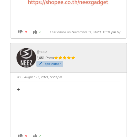
C
C
0
0
Last edited on November 11, 2023, 11:31 pm by
l
l
i
i
c
c
k
k
f
f
o
o
@neez
r
r
2,051 Posts
t
t
h
h
Topic Author
u
u
m
m
b
b
s
s
#3
· August 27, 2021, 9:29 pm
d
u
o
p
w
.
+
n
.
C
C
0
0