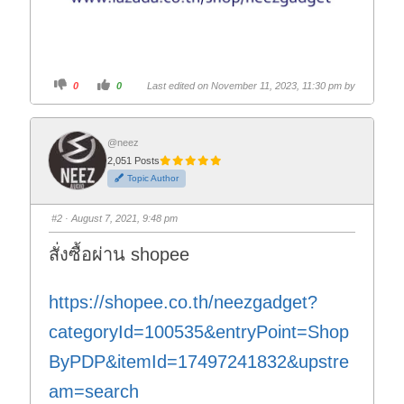
C
C
0
0
Last edited on November 11, 2023, 11:30 pm by
l
l
i
i
c
c
k
k
f
f
o
o
@neez
r
r
2,051 Posts
t
t
h
h
Topic Author
u
u
m
m
b
b
s
s
#2
· August 7, 2021, 9:48 pm
d
u
o
p
w
.
สั่งซื้อผ่าน shopee
n
.
https://shopee.co.th/neezgadget?
categoryId=100535&entryPoint=Shop
ByPDP&itemId=17497241832&upstre
am=search