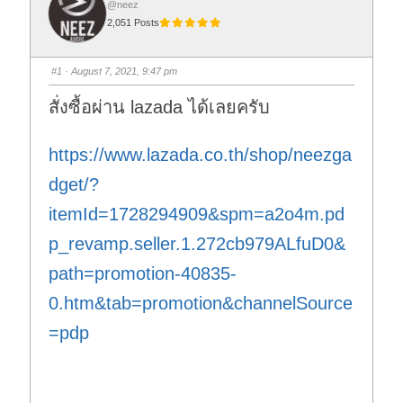
@neez
2,051 Posts
#1
· August 7, 2021, 9:47 pm
สั่งซื้อผ่าน lazada ได้เลยครับ
https://www.lazada.co.th/shop/neezga
dget/?
itemId=1728294909&spm=a2o4m.pd
p_revamp.seller.1.272cb979ALfuD0&
path=promotion-40835-
0.htm&tab=promotion&channelSource
=pdp