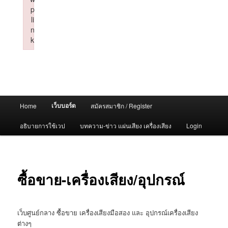
p
li
n
k
Failed to initialize plugin: wplink
Main
เว็บบอร์ด
Home
สมัครสมาชิก / Register
menu
อธิบายการใช้เวป
บทความ-ข่าว แผ่นเสียง เครื่องเสียง
Login
ซื้อขาย-เครื่องเสียง/อุปกรณ์
เว็บศูนย์กลาง ซื้อขาย เครื่องเสียงมือสอง และ อุปกรณ์เครื่องเสียง
ต่างๆ