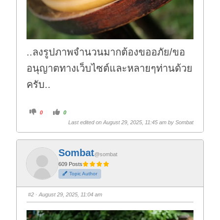
..ลงรูปภาพจำนวนมากต้องขออภัย/ขอ
อนุญาตทางเว็บไซต์และหลายๆท่านด้วย
ครับ..
C
C
0
0
l
l
i
i
Last edited on August 29, 2025, 11:45 am by
Sombat
c
c
k
k
f
f
o
o
r
r
Sombat
t
t
@sombat
h
h
609 Posts
u
u
m
m
Topic Author
b
b
s
s
d
u
o
p
#2
· August 29, 2025, 11:04 am
w
.
n
.