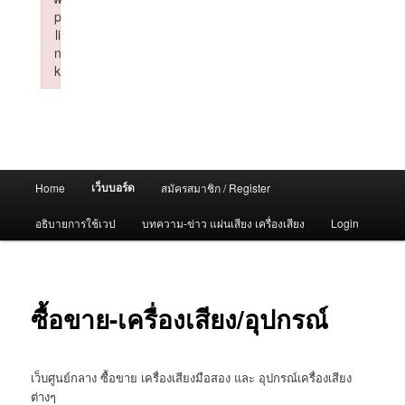
p
li
n
k
Failed to initialize plugin: wplink
Main
เว็บบอร์ด
Home
สมัครสมาชิก / Register
menu
อธิบายการใช้เวป
บทความ-ข่าว แผ่นเสียง เครื่องเสียง
Login
ซื้อขาย-เครื่องเสียง/อุปกรณ์
เว็บศูนย์กลาง ซื้อขาย เครื่องเสียงมือสอง และ อุปกรณ์เครื่องเสียง
ต่างๆ