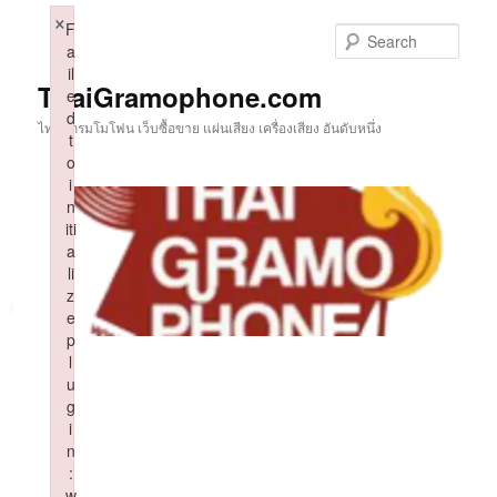
Skip
×
F
to
Sear
a
primary
il
content
ThaiGramophone.com
e
d
ไทยแกรมโมโฟน เว็บซื้อขาย แผ่นเสียง เครื่องเสียง อันดับหนึ่ง
t
o
i
n
iti
a
li
z
e
p
l
u
g
i
n
:
w