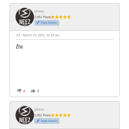
c
c
k
k
f
f
o
o
@neez
r
r
2,051 Posts
t
t
h
h
Topic Author
u
u
m
m
b
b
s
s
#3
· March 19, 2021, 12:33 am
d
u
o
p
w
.
อัพ
n
.
C
C
0
0
l
l
i
i
c
c
k
k
f
f
o
o
@neez
r
r
2,051 Posts
t
t
h
h
Topic Author
u
u
m
m
b
b