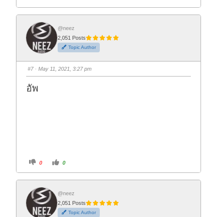
l
l
i
i
c
c
k
k
f
f
o
o
@neez
r
r
2,051 Posts
t
t
h
h
Topic Author
u
u
m
m
b
b
s
s
#7
· May 11, 2021, 3:27 pm
d
u
o
p
w
.
อัพ
n
.
C
C
0
0
l
l
i
i
c
c
k
k
f
f
o
o
@neez
r
r
2,051 Posts
t
t
h
h
Topic Author
u
u