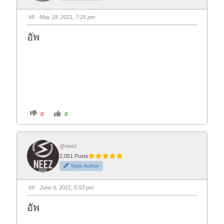
m
m
b
b
s
s
#8
· May 18, 2021, 7:25 pm
d
u
o
p
w
.
อัพ
n
.
C
C
0
0
l
l
i
i
c
c
k
k
f
f
o
o
@neez
r
r
2,051 Posts
t
t
h
h
Topic Author
u
u
m
m
b
b
s
s
#9
· June 9, 2021, 5:53 pm
d
u
o
p
w
.
อัพ
n
.