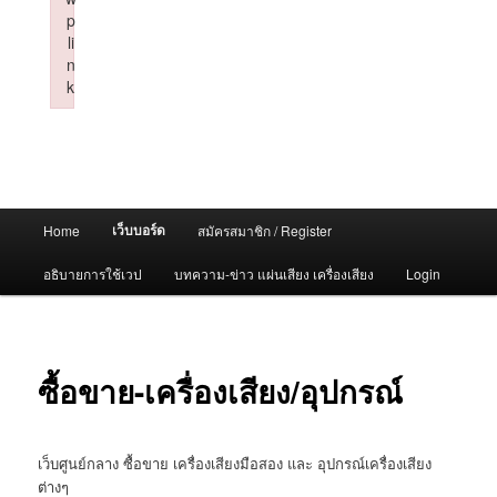
p
li
n
k
Failed to initialize plugin: wplink
Main
เว็บบอร์ด
Home
สมัครสมาชิก / Register
menu
อธิบายการใช้เวป
บทความ-ข่าว แผ่นเสียง เครื่องเสียง
Login
ซื้อขาย-เครื่องเสียง/อุปกรณ์
เว็บศูนย์กลาง ซื้อขาย เครื่องเสียงมือสอง และ อุปกรณ์เครื่องเสียง
ต่างๆ