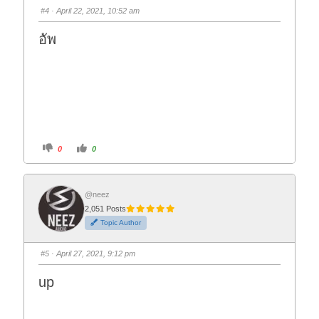
s
s
#4
· April 22, 2021, 10:52 am
d
u
o
p
w
.
อัพ
n
.
C
C
0
0
l
l
i
i
c
c
k
k
f
f
o
o
@neez
r
r
2,051 Posts
t
t
h
h
Topic Author
u
u
m
m
b
b
s
s
#5
· April 27, 2021, 9:12 pm
d
u
o
p
w
.
up
n
.