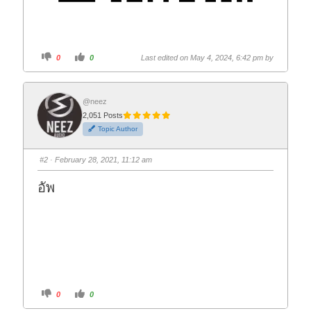
C
C
0
0
Last edited on May 4, 2024, 6:42 pm by
l
l
i
i
c
c
k
k
f
f
o
o
@neez
r
r
2,051 Posts
t
t
h
h
Topic Author
u
u
m
m
b
b
s
s
#2
· February 28, 2021, 11:12 am
d
u
o
p
w
.
อัพ
n
.
C
C
0
0
l
l
i
i