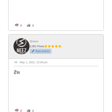
C
C
0
0
l
l
i
i
c
c
k
k
f
f
o
o
@neez
r
r
2,051 Posts
t
t
h
h
Topic Author
u
u
m
m
b
b
s
s
#6
· May 1, 2021, 10:06 pm
d
u
o
p
w
.
อัพ
n
.
C
C
0
0