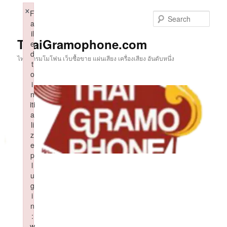
Skip
×
F
to
Sear
a
primary
il
content
ThaiGramophone.com
e
d
ไทยแกรมโมโฟน เว็บซื้อขาย แผ่นเสียง เครื่องเสียง อันดับหนึ่ง
t
o
i
n
iti
a
li
z
e
p
l
u
g
i
n
:
w