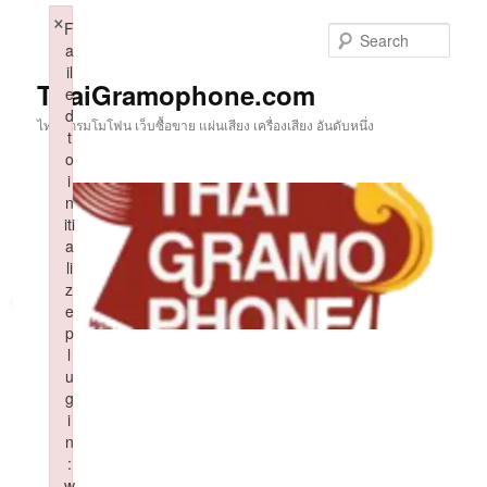
Skip
×
F
to
Sear
a
primary
il
content
ThaiGramophone.com
e
d
ไทยแกรมโมโฟน เว็บซื้อขาย แผ่นเสียง เครื่องเสียง อันดับหนึ่ง
t
o
i
n
iti
a
li
z
e
p
l
u
g
i
n
:
w