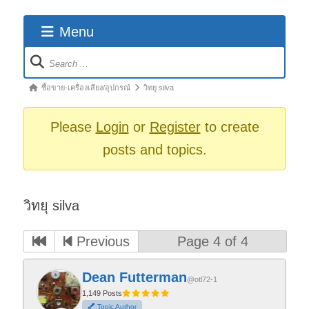
Menu
Forum
Navigation
Forum
ซื้อขาย-เครื่องเสียง/อุปกรณ์
วิทยุ silva
breadcrumbs
-
Please
Login
or
Register
to create
You
posts and topics.
are
here:
วิทยุ silva
Previous
Page 4 of 4
Dean Futterman
@otl72-1
1,149 Posts
Topic Author