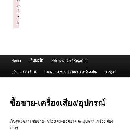
p
li
n
k
Failed to initialize plugin: wplink
Main
เว็บบอร์ด
Home
สมัครสมาชิก / Register
menu
อธิบายการใช้เวป
บทความ-ข่าว แผ่นเสียง เครื่องเสียง
Login
ซื้อขาย-เครื่องเสียง/อุปกรณ์
เว็บศูนย์กลาง ซื้อขาย เครื่องเสียงมือสอง และ อุปกรณ์เครื่องเสียง
ต่างๆ