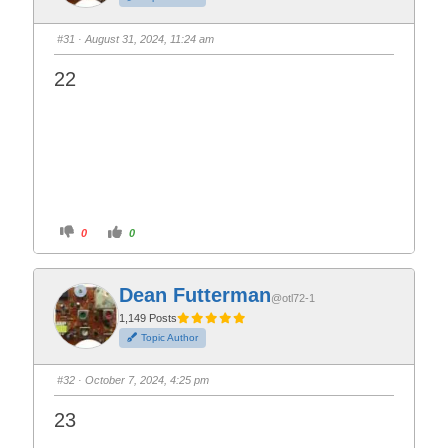
#31
· August 31, 2024, 11:24 am
22
C
C
0
0
l
l
i
i
c
c
k
k
f
f
Dean Futterman
o
o
@otl72-1
r
r
t
t
1,149 Posts
h
h
Topic Author
u
u
m
m
b
b
s
s
#32
· October 7, 2024, 4:25 pm
d
u
o
p
w
.
23
n
.