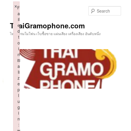
Skip
×
F
to
Sear
a
primary
il
content
ThaiGramophone.com
e
d
ไทยแกรมโมโฟน เว็บซื้อขาย แผ่นเสียง เครื่องเสียง อันดับหนึ่ง
t
o
i
n
iti
a
li
z
e
p
l
u
g
i
n
:
w