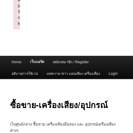
p
li
n
k
Failed to initialize plugin: wplink
Main
เว็บบอร์ด
Home
สมัครสมาชิก / Register
menu
อธิบายการใช้เวป
บทความ-ข่าว แผ่นเสียง เครื่องเสียง
Login
ซื้อขาย-เครื่องเสียง/อุปกรณ์
เว็บศูนย์กลาง ซื้อขาย เครื่องเสียงมือสอง และ อุปกรณ์เครื่องเสียง
ต่างๆ