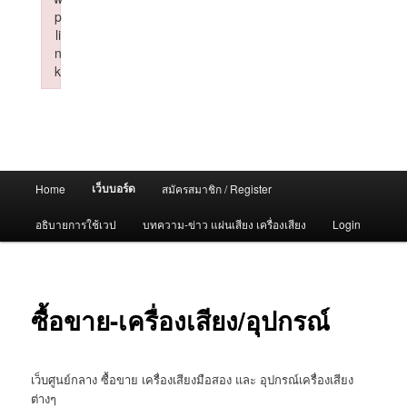
p
li
n
k
Failed to initialize plugin: wplink
Main
เว็บบอร์ด
Home
สมัครสมาชิก / Register
menu
อธิบายการใช้เวป
บทความ-ข่าว แผ่นเสียง เครื่องเสียง
Login
ซื้อขาย-เครื่องเสียง/อุปกรณ์
เว็บศูนย์กลาง ซื้อขาย เครื่องเสียงมือสอง และ อุปกรณ์เครื่องเสียง
ต่างๆ