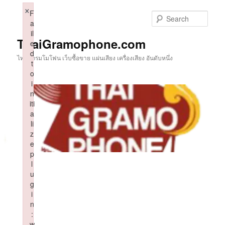
Skip
×
F
to
Sear
a
primary
il
content
ThaiGramophone.com
e
d
ไทยแกรมโมโฟน เว็บซื้อขาย แผ่นเสียง เครื่องเสียง อันดับหนึ่ง
t
o
i
n
iti
a
li
z
e
p
l
u
g
i
n
:
w