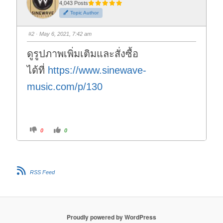
t
t
4,043 Posts
h
h
Topic Author
u
u
m
m
b
b
s
s
#2
· May 6, 2021, 7:42 am
d
u
o
p
w
.
ดูรูปภาพเพิ่มเติมและสั่งซื้อ
n
.
ได้ที่
https://www.sinewave-
music.com/p/130
C
C
0
0
l
l
i
i
c
c
k
k
f
f
o
o
r
r
RSS Feed
t
t
h
h
u
u
m
m
b
b
s
s
d
u
o
p
Proudly powered by WordPress
w
.
n