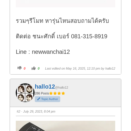
รวมๆรีโมท หารุ่นไหนสอบถามได้ครับ
ติดต่อ ชนะศักดิ์ เบอร์ 081-315-8919
Line : newwanchai12
C
C
0
0
Last edited on May 16, 2025, 12:10 pm by
hallo12
l
l
i
i
c
c
k
k
f
f
hallo12
o
o
@hallo12
r
r
t
t
286 Posts
h
h
Topic Author
u
u
m
m
b
b
s
s
#2
· July 29, 2023, 8:04 pm
d
u
o
p
w
.
n
.