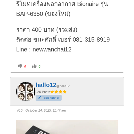
รีโมทเครื่องฟอกอากาศ Bionaire รุ่น
BAP-6350 (ของใหม่)
ราคา 400 บาท (รวมส่ง)
ติดต่อ ชนะศักดิ์ เบอร์ 081-315-8919
Line : newwanchai12
C
C
0
0
l
l
i
i
c
c
k
k
f
f
hallo12
o
o
@hallo12
r
r
t
t
286 Posts
h
h
Topic Author
u
u
m
m
b
b
s
s
#10
· October 14, 2025, 11:47 am
d
u
o
p
w
.
n
.