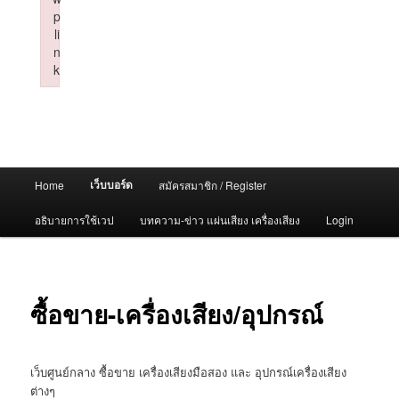
p
li
n
k
Failed to initialize plugin: wplink
Main
เว็บบอร์ด
Home
สมัครสมาชิก / Register
menu
อธิบายการใช้เวป
บทความ-ข่าว แผ่นเสียง เครื่องเสียง
Login
ซื้อขาย-เครื่องเสียง/อุปกรณ์
เว็บศูนย์กลาง ซื้อขาย เครื่องเสียงมือสอง และ อุปกรณ์เครื่องเสียง
ต่างๆ