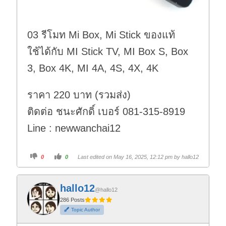
03 รีโมท Mi Box, Mi Stick ของแท้
ใช้ได้กับ MI Stick TV, MI Box S, Box
3, Box 4K, MI 4A, 4S, 4X, 4K
ราคา 220 บาท (รวมส่ง)
ติดต่อ ชนะศักดิ์ เบอร์ 081-315-8919
Line : newwanchai12
C
C
0
0
Last edited on May 16, 2025, 12:12 pm by
hallo12
l
l
i
i
c
c
k
k
f
f
hallo12
o
o
@hallo12
r
r
t
t
286 Posts
h
h
Topic Author
u
u
m
m
b
b