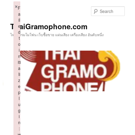
Skip
×
F
to
Sear
a
primary
il
content
ThaiGramophone.com
e
d
ไทยแกรมโมโฟน เว็บซื้อขาย แผ่นเสียง เครื่องเสียง อันดับหนึ่ง
t
o
i
n
iti
a
li
z
e
p
l
u
g
i
n
:
w