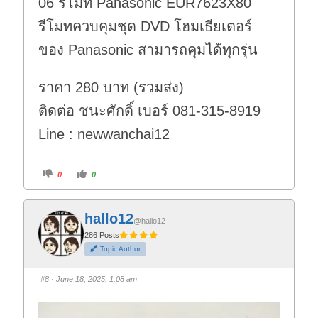
06 รีโมท Panasonic EUR7623X80
รีโมทควบคุมชุด DVD โฮมเธียเตอร์
ของ Panasonic สามารถคุมได้ทุกรุ่น
ราคา 280 บาท (รวมส่ง)
ติดต่อ ชนะศักดิ์ เบอร์ 081-315-8919
Line : newwanchai12
C
C
0
0
l
l
i
i
c
c
k
k
f
f
hallo12
o
o
@hallo12
r
r
t
t
286 Posts
h
h
Topic Author
u
u
m
m
b
b
s
s
#8
· June 18, 2025, 1:08 am
d
u
o
p
w
.
n
.