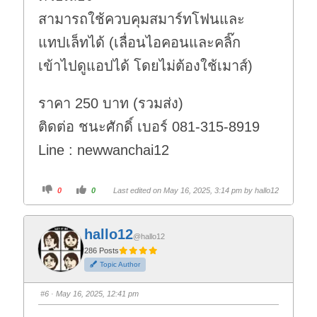
สามารถใช้ควบคุมสมาร์ทโฟนและ
แทปเล็ทได้ (เลื่อนไอคอนและคลิ๊ก
เข้าไปดูแอปได้ โดยไม่ต้องใช้เมาส์)
ราคา 250 บาท (รวมส่ง)
ติดต่อ ชนะศักดิ์ เบอร์ 081-315-8919
Line : newwanchai12
C
C
0
0
Last edited on May 16, 2025, 3:14 pm by
hallo12
l
l
i
i
c
c
k
k
f
f
hallo12
o
o
@hallo12
r
r
t
t
286 Posts
h
h
Topic Author
u
u
m
m
b
b
s
s
#6
· May 16, 2025, 12:41 pm
d
u
o
p
w
.