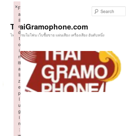
Skip
×
F
to
Sear
a
primary
il
content
ThaiGramophone.com
e
d
ไทยแกรมโมโฟน เว็บซื้อขาย แผ่นเสียง เครื่องเสียง อันดับหนึ่ง
t
o
i
n
iti
a
li
z
e
p
l
u
g
i
n
:
w