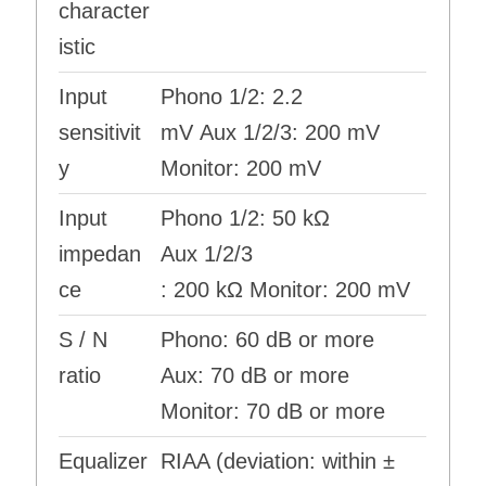
character
istic
Input
Phono 1/2: 2.2
sensitivit
mV Aux 1/2/3: 200 mV
y
Monitor: 200 mV
Input
Phono 1/2: 50 kΩ
impedan
Aux 1/2/3
ce
: 200 kΩ Monitor: 200 mV
S / N
Phono: 60 dB or more
ratio
Aux: 70 dB or more
Monitor: 70 dB or more
Equalizer
RIAA (deviation: within ±