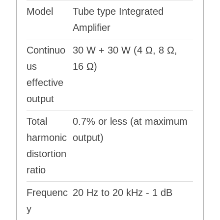
Model
Tube type Integrated
Amplifier
Continuo
30 W + 30 W (4 Ω, 8 Ω,
us
16 Ω)
effective
output
Total
0.7% or less (at maximum
harmonic
output)
distortion
ratio
Frequenc
20 Hz to 20 kHz - 1 dB
y