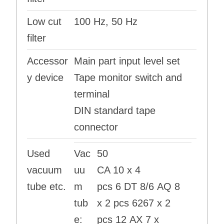
Low cut
100 Hz, 50 Hz
filter
Accessor
Main part input level set
y device
Tape monitor switch and
terminal
DIN standard tape
connector
Used
Vac
50
vacuum
uu
CA 10 x 4
tube etc.
m
pcs 6 DT 8/6 AQ 8
tub
x 2 pcs 6267 x 2
e:
pcs 12 AX 7 x