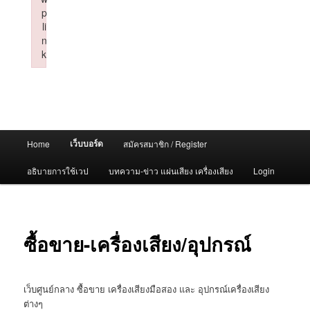
p
li
n
k
Failed to initialize plugin: wplink
Main
เว็บบอร์ด
Home
สมัครสมาชิก / Register
menu
อธิบายการใช้เวป
บทความ-ข่าว แผ่นเสียง เครื่องเสียง
Login
ซื้อขาย-เครื่องเสียง/อุปกรณ์
เว็บศูนย์กลาง ซื้อขาย เครื่องเสียงมือสอง และ อุปกรณ์เครื่องเสียง
ต่างๆ