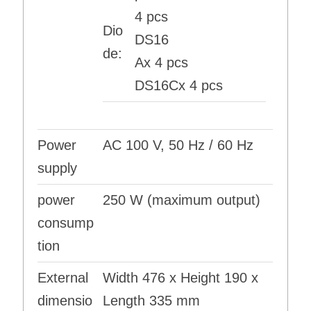
4 pcs
Dio
DS16
de:
Ax 4 pcs
DS16Cx 4 pcs
Power
AC 100 V, 50 Hz / 60 Hz
supply
power
250 W (maximum output)
consump
tion
External
Width 476 x Height 190 x
dimensio
Length 335 mm