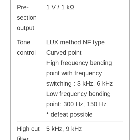
Pre-
1 V / 1 kΩ
section
output
Tone
LUX method NF type
control
Curved point
High frequency bending
point with frequency
switching : 3 kHz, 6 kHz
Low frequency bending
point: 300 Hz, 150 Hz
* defeat possible
High cut
5 kHz, 9 kHz
filter