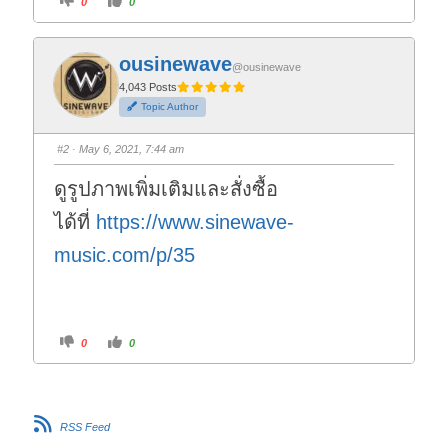
0
0
l
l
i
i
c
c
k
k
f
f
ousinewave
o
o
@ousinewave
r
r
t
t
4,043 Posts
h
h
Topic Author
u
u
m
m
b
b
s
s
#2
· May 6, 2021, 7:44 am
d
u
o
p
w
.
ดูรูปภาพเพิ่มเติมและสั่งซื้อ
n
.
ได้ที่
https://www.sinewave-
music.com/p/35
C
C
0
0
l
l
i
i
c
c
k
k
f
f
o
o
r
r
RSS Feed
t
t
h
h