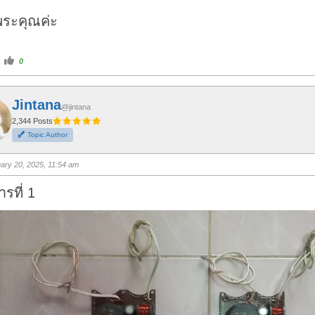
ระคุณค่ะ
C
0
l
i
c
k
f
Jintana
o
@jintana
r
t
2,344 Posts
h
Topic Author
u
m
b
s
ary 20, 2025, 11:54 am
u
p
.
รที่ 1