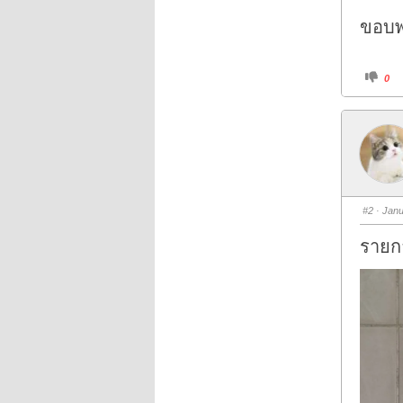
ขอบพ
C
0
l
i
c
k
f
o
r
t
h
u
m
b
s
#2
· Janu
d
o
w
รายกา
n
.