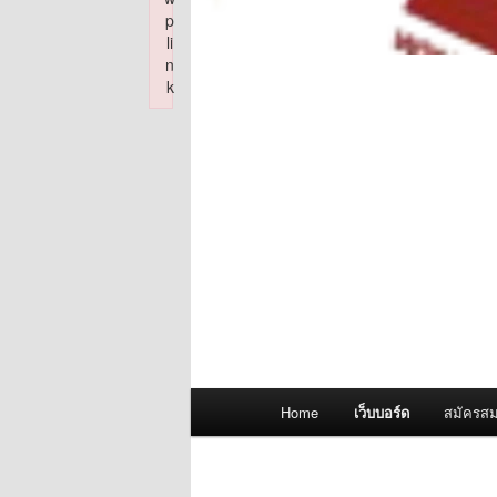
p
li
n
k
Failed to initialize plugin: wplink
Main
Home
เว็บบอร์ด
สมัครสม
menu