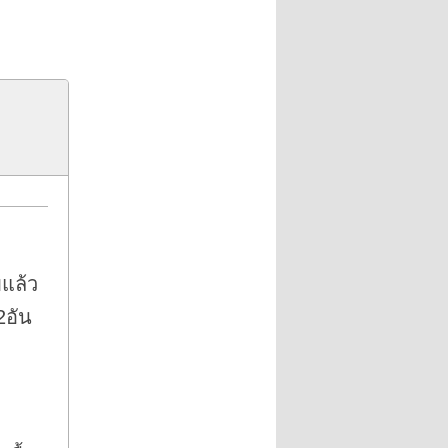
แล้ว
2อัน