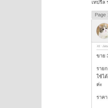
เทปรีล 
Page 
#1
· Janu
ขาย 
รายก
ใช้ได
ค่ะ
ราคา 