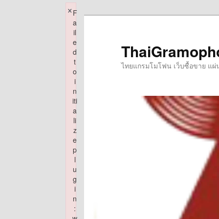
×
F
Skip
a
to
il
e
primary
ThaiGramoph
d
content
t
ไทยแกรมโมโฟน เว็บซื้อขาย แผ่นเส
o
i
n
iti
a
li
z
e
p
l
u
g
i
n
:
w