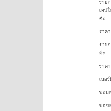
รายกา
เทปให
ค่ะ
ราคา
รายกา
ค่ะ
ราคา
เบอร์
ขอบพ
ขอขอ