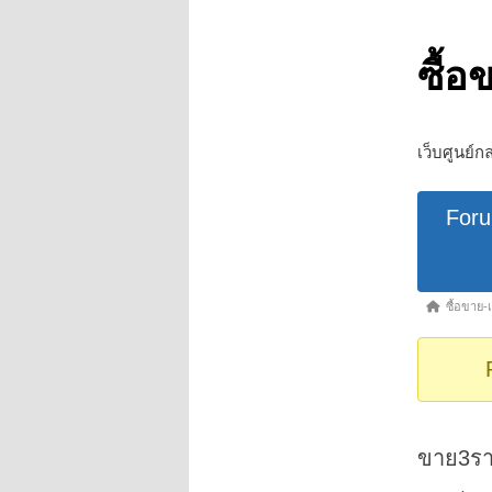
ซื้อ
เว็บศูนย์ก
Forum
For
Navigat
Forum
ซื้อขาย-เ
breadcrumb
-
You
are
here:
ขาย3ราย