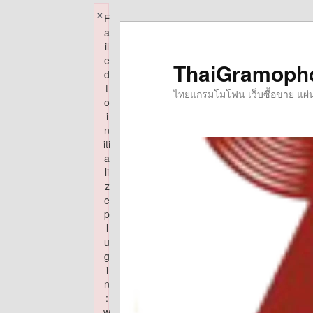
×
F
Skip
a
to
il
e
primary
ThaiGramoph
d
content
t
ไทยแกรมโมโฟน เว็บซื้อขาย แผ่นเส
o
i
n
iti
a
li
z
e
p
l
u
g
i
n
:
w