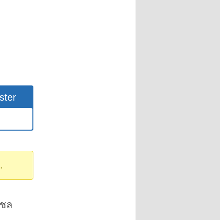
ster
.
เชล