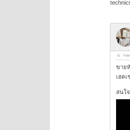
technic
#1
· Febr
ขายห
เฮดเ
สนใจต