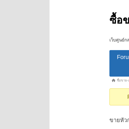
ซื้อ
เว็บศูนย์ก
Forum
For
Navigat
Forum
ซื้อขาย-เ
breadcrumb
-
You
are
here:
ขายหัว