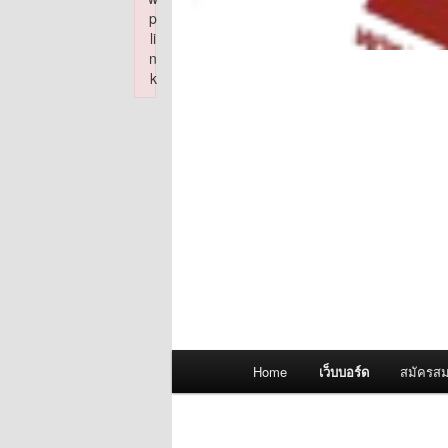
p
li
n
k
Failed to initialize plugin: wplink
Main
Home
เว็บบอร์ด
สมัครสม
menu