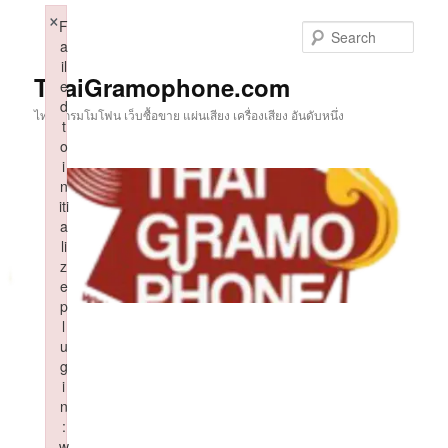
Skip
×
F
to
Sear
a
primary
il
content
ThaiGramophone.com
e
d
ไทยแกรมโมโฟน เว็บซื้อขาย แผ่นเสียง เครื่องเสียง อันดับหนึ่ง
t
o
i
n
iti
a
li
z
e
p
l
u
g
i
n
:
w