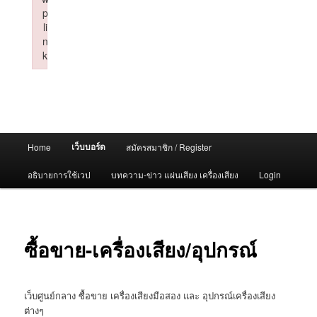
p
li
n
k
Failed to initialize plugin: wplink
Main
เว็บบอร์ด
Home
สมัครสมาชิก / Register
menu
อธิบายการใช้เวป
บทความ-ข่าว แผ่นเสียง เครื่องเสียง
Login
ซื้อขาย-เครื่องเสียง/อุปกรณ์
เว็บศูนย์กลาง ซื้อขาย เครื่องเสียงมือสอง และ อุปกรณ์เครื่องเสียง
ต่างๆ