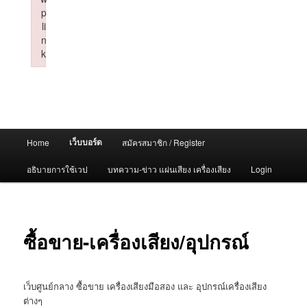
p
li
n
k
Failed to initialize plugin: wplink
Main
เว็บบอร์ด
Home
สมัครสมาชิก / Register
menu
อธิบายการใช้เวป
บทความ-ข่าว แผ่นเสียง เครื่องเสียง
Login
ซื้อขาย-เครื่องเสียง/อุปกรณ์
เว็บศูนย์กลาง ซื้อขาย เครื่องเสียงมือสอง และ อุปกรณ์เครื่องเสียง
ต่างๆ