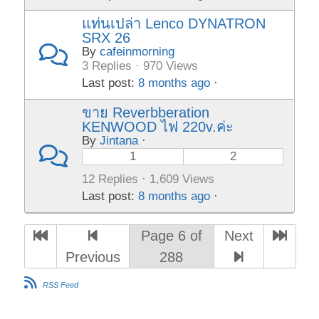
แท่นเปล่า Lenco DYNATRON
SRX 26
By
cafeinmorning
3 Replies · 970 Views
Last post:
8 months ago
·
ขาย Reverbberation
KENWOOD ไฟ 220v.ค่ะ
By
Jintana
·
1
2
12 Replies · 1,609 Views
Last post:
8 months ago
·
Page 6 of
Next
Previous
288
RSS Feed