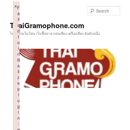
Skip
×
F
to
Sear
a
primary
il
content
ThaiGramophone.com
e
d
ไทยแกรมโมโฟน เว็บซื้อขาย แผ่นเสียง เครื่องเสียง อันดับหนึ่ง
t
o
i
n
iti
a
li
z
e
p
l
u
g
i
n
:
w