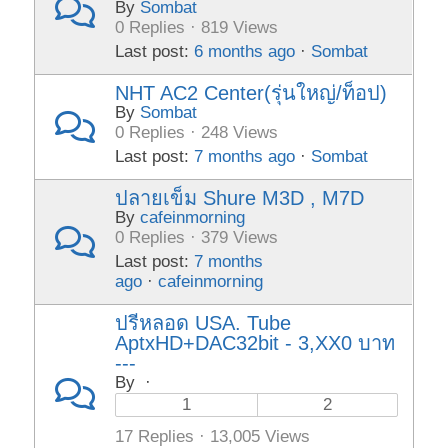
By
Sombat
0 Replies · 819 Views
Last post:
6 months ago
·
Sombat
NHT AC2 Center(รุ่นใหญ่/ท็อป)
By
Sombat
0 Replies · 248 Views
Last post:
7 months ago
·
Sombat
ปลายเข็ม Shure M3D , M7D
By
cafeinmorning
0 Replies · 379 Views
Last post:
7 months
ago
·
cafeinmorning
ปรีหลอด USA. Tube
AptxHD+DAC32bit - 3,XX0 บาท
---
By
·
1
2
17 Replies · 13,005 Views