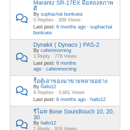
Marantz SR-17EX มือสองสภาพ
ดี
By
suphachai bunkuea
0 Replies · 308 Views
Last post:
6 months ago
·
suphachai
bunkuea
Dynakit ( Dynaco ) PAS-2
By
cafeinmorning
1 Reply · 778 Views
Last post:
6 months
ago
·
cafeinmorning
รื้อตู้เอาของมาขายหลายอย่าง
By
hallo12
8 Replies · 3,681 Views
Last post:
6 months ago
·
hallo12
รีโมท Bose Soundtouch 10, 20,
30
By
hallo12
1 Reply · 916 Views