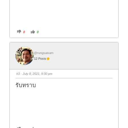
C
C
0
0
l
l
i
i
c
c
k
k
f
f
o
o
r
r
@rungsaisam
t
t
12 Posts
h
h
u
u
m
m
b
b
s
s
#3
· July 8, 2021, 9:30 pm
d
u
o
p
w
.
รับทราบ
n
.