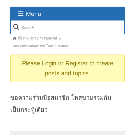
Menu
Forum
Navigation
Forum
ซื้อขาย-เครื่องเสียง/อุปกรณ์
breadcrumbs
ขอความร่วมมือสมาชิก โพสขายรวมกันเ …
-
You
Please
Login
or
Register
to create
are
posts and topics.
here:
ขอความร่วมมือสมาชิก โพสขายรวมกัน
เป็นกระทู้เดียว