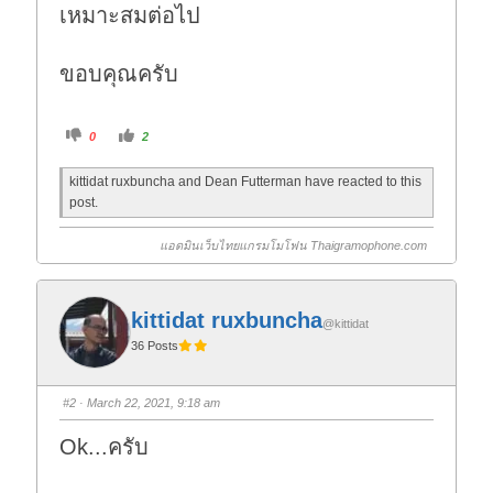
เหมาะสมต่อไป
ขอบคุณครับ
C
C
0
2
l
l
i
i
c
c
kittidat ruxbuncha and Dean Futterman have reacted to this
k
k
f
f
post.
o
o
r
r
t
t
h
h
แอดมินเว็บไทยแกรมโมโฟน Thaigramophone.com
u
u
m
m
b
b
s
s
d
u
o
p
kittidat ruxbuncha
@kittidat
w
.
n
36 Posts
.
#2
· March 22, 2021, 9:18 am
Ok...ครับ