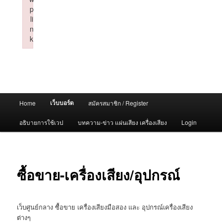
p
li
n
k
Failed to initialize plugin: wplink
Main
เว็บบอร์ด
Home
สมัครสมาชิก / Register
menu
อธิบายการใช้เวป
บทความ-ข่าว แผ่นเสียง เครื่องเสียง
Login
ซื้อขาย-เครื่องเสียง/อุปกรณ์
เว็บศูนย์กลาง ซื้อขาย เครื่องเสียงมือสอง และ อุปกรณ์เครื่องเสียง
ต่างๆ