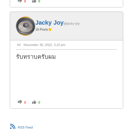
C
C
0
0
l
l
i
i
c
c
k
k
f
f
o
o
Jacky Joy
r
r
@jacky-joy
t
t
16 Posts
h
h
u
u
m
m
b
b
s
s
#4
· November 30, 2022, 3:22 pm
d
u
o
p
w
.
รับทราบครับผม
n
.
C
C
0
0
l
l
i
i
c
c
k
k
f
f
o
o
r
r
RSS Feed
t
t
h
h