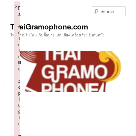
Skip
×
F
to
Sear
a
primary
il
content
ThaiGramophone.com
e
d
ไทยแกรมโมโฟน เว็บซื้อขาย แผ่นเสียง เครื่องเสียง อันดับหนึ่ง
t
o
i
n
iti
a
li
z
e
p
l
u
g
i
n
:
w