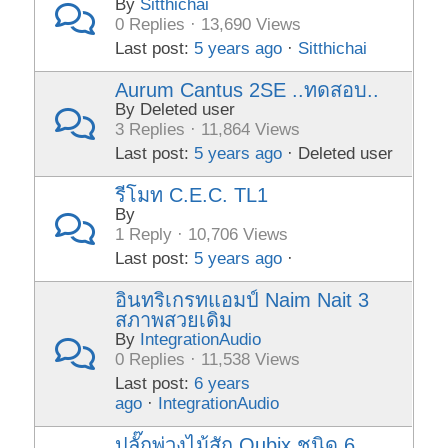
By
Sitthichai
0 Replies · 13,690 Views
Last post:
5 years ago
·
Sitthichai
Aurum Cantus 2SE ..ทดสอบ..
By Deleted user
3 Replies · 11,864 Views
Last post:
5 years ago
· Deleted user
รีโมท C.E.C. TL1
By
1 Reply · 10,706 Views
Last post:
5 years ago
·
อินทริเกรทแอมป์ Naim Nait 3
สภาพสวยเดิม
By
IntegrationAudio
0 Replies · 11,538 Views
Last post:
6 years
ago
·
IntegrationAudio
ปลั๊กพ่วงไม้สัก Qubix ชนิด 6