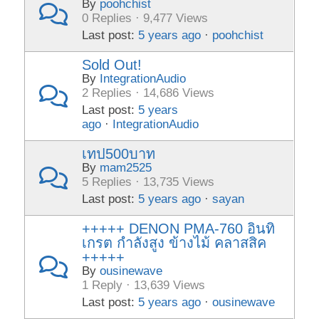
By
poohchist
0 Replies · 9,477 Views
Last post:
5 years ago
·
poohchist
Sold Out!
By
IntegrationAudio
2 Replies · 14,686 Views
Last post:
5 years
ago
·
IntegrationAudio
เทป500บาท
By
mam2525
5 Replies · 13,735 Views
Last post:
5 years ago
·
sayan
+++++ DENON PMA-760 อินทิ
เกรต กำลังสูง ข้างไม้ คลาสสิค
+++++
By
ousinewave
1 Reply · 13,639 Views
Last post:
5 years ago
·
ousinewave