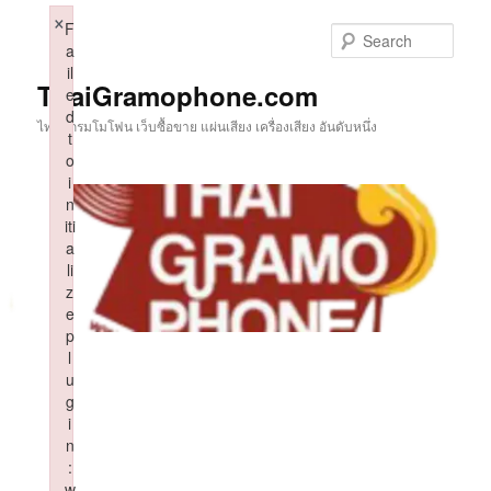
Skip
×
F
to
Sear
a
primary
il
content
ThaiGramophone.com
e
d
ไทยแกรมโมโฟน เว็บซื้อขาย แผ่นเสียง เครื่องเสียง อันดับหนึ่ง
t
o
i
n
iti
a
li
z
e
p
l
u
g
i
n
:
w