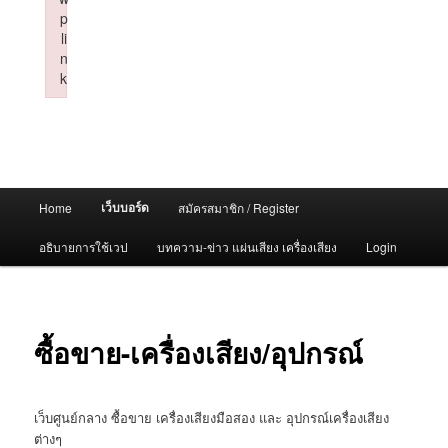
p
li
n
k
Failed to initialize plugin: wplink
Main
เว็บบอร์ด
Home
สมัครสมาชิก / Register
menu
อธิบายการใช้เวป
บทความ-ข่าว แผ่นเสียง เครื่องเสียง
Login
ซื้อขาย-เครื่องเสียง/อุปกรณ์
เว็บศูนย์กลาง ซื้อขาย เครื่องเสียงมือสอง และ อุปกรณ์เครื่องเสียง
ต่างๆ