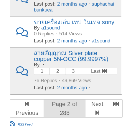
Last post:
2 months ago
·
suphachai
bunkuea
ขายเครื่องเล่น เทป วินเทจ sony
By
a1sound
0 Replies · 514 Views
Last post:
2 months ago
·
a1sound
สายสัญญาณ Silver plate
copper 5N-OCC (99.9997%)
By
·
1
2
3
Last
76 Replies · 49,869 Views
Last post:
2 months ago
·
Page 2 of
Next
Previous
288
RSS Feed