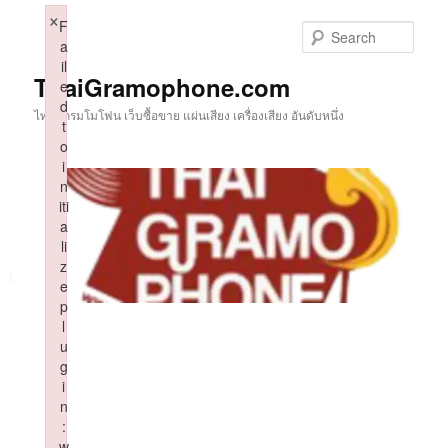
Skip
×
F
to
Sear
a
primary
il
content
ThaiGramophone.com
e
d
ไทยแกรมโมโฟน เว็บซื้อขาย แผ่นเสียง เครื่องเสียง อันดับหนึ่ง
t
o
i
n
iti
a
li
z
e
p
l
u
g
i
n
:
w