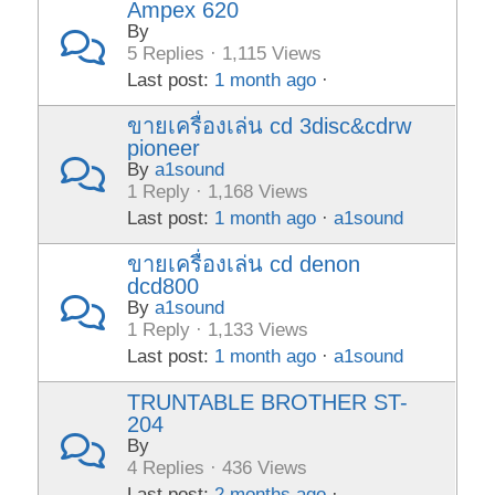
Ampex 620
By
5 Replies · 1,115 Views
Last post:
1 month ago
·
ขายเครื่องเล่น cd 3disc&cdrw
pioneer
By
a1sound
1 Reply · 1,168 Views
Last post:
1 month ago
·
a1sound
ขายเครื่องเล่น cd denon
dcd800
By
a1sound
1 Reply · 1,133 Views
Last post:
1 month ago
·
a1sound
TRUNTABLE BROTHER ST-
204
By
4 Replies · 436 Views
Last post:
2 months ago
·