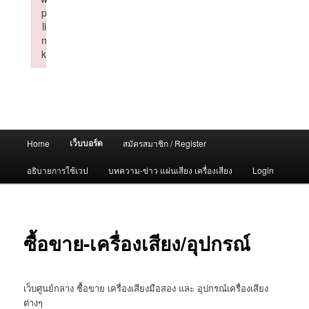
p
li
n
k
Failed to initialize plugin: wplink
Main
เว็บบอร์ด
Home
สมัครสมาชิก / Register
menu
อธิบายการใช้เวป
บทความ-ข่าว แผ่นเสียง เครื่องเสียง
Login
ซื้อขาย-เครื่องเสียง/อุปกรณ์
เว็บศูนย์กลาง ซื้อขาย เครื่องเสียงมือสอง และ อุปกรณ์เครื่องเสียง
ต่างๆ