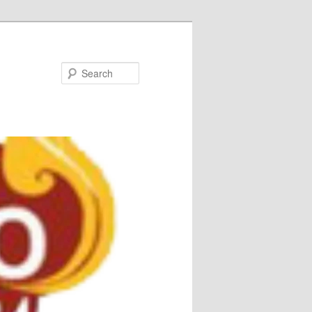
Search