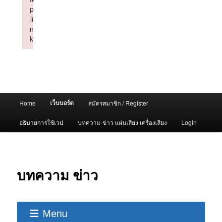
p
li
n
k
Failed to initialize plugin: wplink
Main
เว็บบอร์ด
Home
สมัครสมาชิก / Register
menu
อธิบายการใช้เวป
บทความ-ข่าว แผ่นเสียง เครื่องเสียง
Login
บทความ ข่าว
Menu