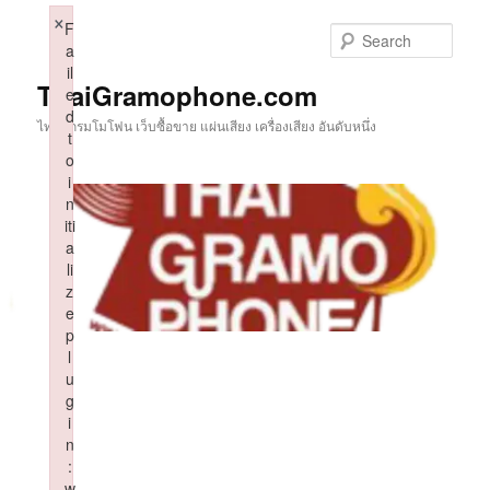
Skip
×
F
to
Sear
a
primary
il
content
ThaiGramophone.com
e
d
ไทยแกรมโมโฟน เว็บซื้อขาย แผ่นเสียง เครื่องเสียง อันดับหนึ่ง
t
o
i
n
iti
a
li
z
e
p
l
u
g
i
n
:
w