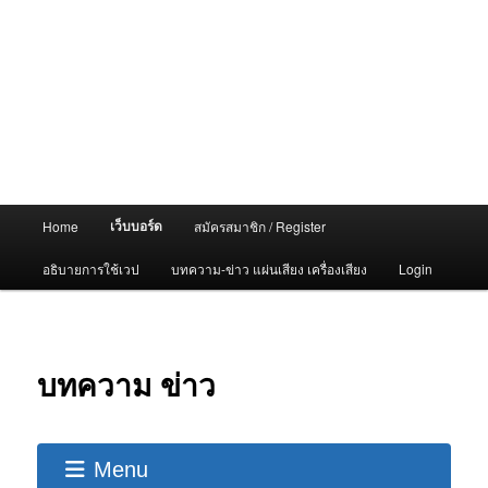
Main
เว็บบอร์ด
Home
สมัครสมาชิก / Register
menu
อธิบายการใช้เวป
บทความ-ข่าว แผ่นเสียง เครื่องเสียง
Login
บทความ ข่าว
Menu