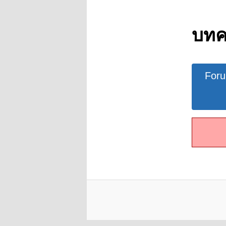
บทค
Forum
For
Navigat