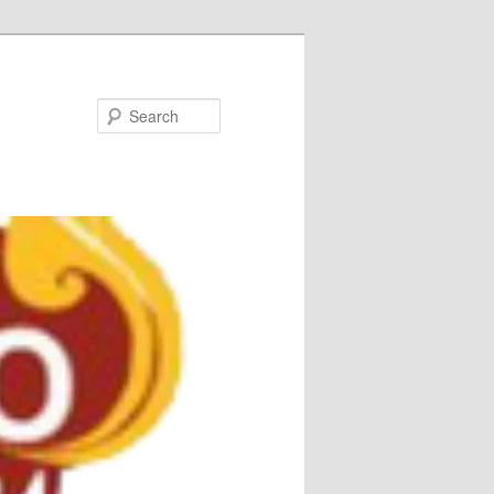
Search