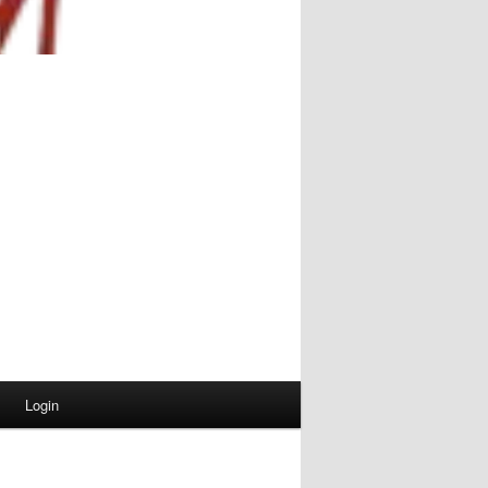
Login