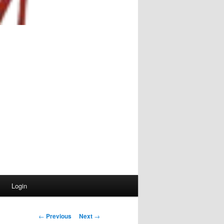
Login
Post
←
Previous
Next
→