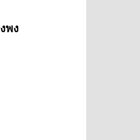
navigation
ุงพง