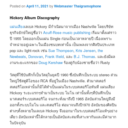
Posted on
April 11, 2021
by
Webmaster Thaigramophone
Hickory Album Discography
แผ่นเสียง
เลเบล Hickory มีกำเนิดมาจากเมือง Nashville โดยบริษัท
ธุรกิจยักษ์ใหญ่ชื่อว่า
Acuff-Rose music publishing
เริ่มมาตั้งแต่ราว
ปี 1955 โดยออกเป็นแผ่น Single ก่อนเป็นเวลาหลายปี เนื่องเพราะ
จำหน่ายอยู่เฉพาะในเมืองชนบทเท่านั้น เป็นเพลงจากศิลปินประเภท
pop และ light-rock เช่น
Sue Thompson
,
Kris Jensen
,
the
Newbeats
,
Donovan
,
Frank Ifield
, และ
B.J. Thomas
. และยังมีผล
งานระยะแรกของ
Doug Kershaw
ร้องคู่กับน้องชายชื่อว่า Rusty
วัสดุที่ใช้บันทึกก็เป็นวัสดุในยุคปี 1960 ซึ่งบันทึกเป็นระบบ stereo ส่วน
ใหญ่ใช้สตูดิโอของ RCA ที่อยู่ในเมือง Nashville. ตัวมาสเตอร์
สเตอริโอเหล่านั้นก็มิได้ทำเป็นแผ่นในระบบสเตอริโอทันที แผ่นเสียง
Hickory ระยะแรกๆทำมาเป็นระบบ โมโน เท่านั้นทั้งๆที่บันทึกเป็น
มาสเตอร์ระบบสเตอริโอ จนกระทั่งมาถึงปี 1965 อัลบัมส่วนใหญ่จึงมี
ออกทั้งระบบโมโน และสเตอริโอ ต่อมาจนถึงปี1970 อัลบัมของศิลปิน
ต่างๆทั้งหลายในเลเบล Hickory จึงออกมาในระบบสเตอริโอแท้ๆอย่าง
เดียว อัลบัมเหล่านี้ได้กลายเป็นอัลบัมสะสมที่เสาะหากันและมีค่ามาก
ในปัจจุบัน