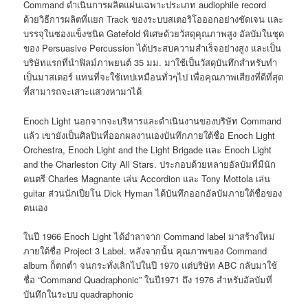
Command ดำเนินการผลิตแผ่นเฉพาะประเภท audiophile record
ด้วยวิธีการผลิตที่แยก Track ของระบบสเตอริโอออกอย่างชัดเจน และ
บรรจุในซองแข็งชนิด Gatefold พิเศษด้วยวัสดุคุณภาพสูง อัลบัมในชุด
ของ Persuasive Percussion ได้ประสบความสำเร็จอย่างสูง และเป็น
บริษัทแรกที่นำฟิลม์ภาพยนต์ 35 มม. มาใช้เป็นวัสดุบันทึกสำหรับทำ
เป็นมาสเตอร์ แทนที่จะใช้เทปเหมือนทั่วๆไป เพื่อคุณภาพเสียงที่ดีที่สุด
ที่สามารถจะเสาะแสวงหามาได้
Enoch Light นอกจากจะบริหารและดำเนินงานของบริษัท Command
แล้ว เขายังเป็นศิลปินที่ออกผลงานเองบันทึกภายใต้ชื่อ Enoch Light
Orchestra, Enoch Light and the Light Brigade และ Enoch Light
and the Charleston City All Stars. ประกอบด้วยหลายอัลบัมที่มีนัก
ดนตรี Charles Magnante เล่น Accordion และ Tony Mottola เล่น
guitar ส่วนนักเปียโน Dick Hyman ได้บันทึกออกอัลบัมภายใต้ชื่อของ
ตนเอง
ในปี 1966 Enoch Light ได้อำลาจาก Command label มาสร้างใหม่
ภายใต้ชื่อ Project 3 Label. หลังจากนั้น คุณภาพของ Command
album ก็ตกต่ำ จนกระทั่งเลิกไปในปี 1970 แต่บริษัท ABC กลับมาใช้
ชื่อ “Command Quadraphonic” ในปี1971 ถึง 1976 สำหรับอัลบัมที่
บันทึกในระบบ quadraphonic