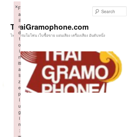
Skip
×
F
to
Sear
a
primary
il
content
ThaiGramophone.com
e
d
ไทยแกรมโมโฟน เว็บซื้อขาย แผ่นเสียง เครื่องเสียง อันดับหนึ่ง
t
o
i
n
iti
a
li
z
e
p
l
u
g
i
n
:
w