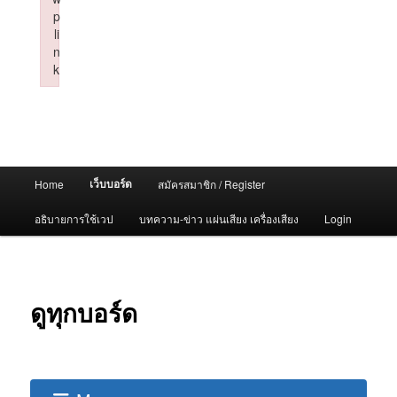
p
li
n
k
Failed to initialize plugin: wplink
Main
เว็บบอร์ด
Home
สมัครสมาชิก / Register
menu
อธิบายการใช้เวป
บทความ-ข่าว แผ่นเสียง เครื่องเสียง
Login
ดูทุกบอร์ด