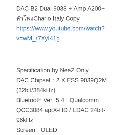
DAC B2 Dual 9038 + Amp A200+
ลำโพงChario Italy Copy
https://www.youtube.com/watch?
v=wM_r7XyI41g
Specification by NeeZ Only
DAC Chipset : 2 X ESS 9039Q2M
(32bit/384kHz)
Bluetooth Ver. 5.4 : Qualcomm
QCC3084 aptX-HD / LDAC 24bit-
96kHz
Screen : OLED