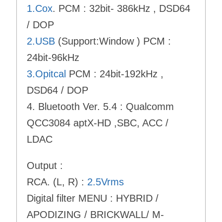
1.Cox
. PCM : 32bit- 386kHz , DSD64
/ DOP
2.USB
(Support:Window ) PCM :
24bit-96kHz
3.Opitcal
PCM : 24bit-192kHz ,
DSD64 / DOP
4. Bluetooth Ver. 5.4 : Qualcomm
QCC3084 aptX-HD ,SBC, ACC /
LDAC
Output :
RCA. (L, R) :
2.5Vrms
Digital filter MENU : HYBRID /
APODIZING / BRICKWALL/ M-