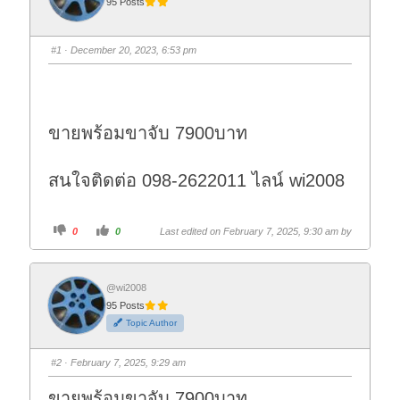
95 Posts
#1
· December 20, 2023, 6:53 pm
ขายพร้อมขาจับ 7900บาท
สนใจติดต่อ 098-2622011 ไลน์ wi2008
C
C
0
0
Last edited on February 7, 2025, 9:30 am by
l
l
i
i
c
c
k
k
f
f
o
o
@wi2008
r
r
95 Posts
t
t
h
h
Topic Author
u
u
m
m
b
b
s
s
#2
· February 7, 2025, 9:29 am
d
u
o
p
w
.
ขายพร้อมขาจับ 7900บาท
n