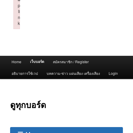
p
li
n
k
Failed to initialize plugin: wplink
Main
เว็บบอร์ด
Home
สมัครสมาชิก / Register
menu
อธิบายการใช้เวป
บทความ-ข่าว แผ่นเสียง เครื่องเสียง
Login
ดูทุกบอร์ด