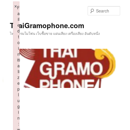
Skip
×
F
to
Sear
a
primary
il
content
ThaiGramophone.com
e
d
ไทยแกรมโมโฟน เว็บซื้อขาย แผ่นเสียง เครื่องเสียง อันดับหนึ่ง
t
o
i
n
iti
a
li
z
e
p
l
u
g
i
n
:
w