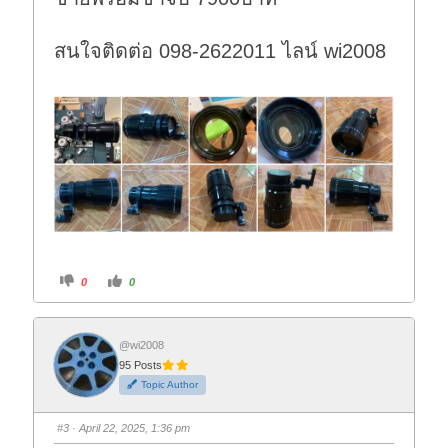
.
สนใจติดต่อ 098-2622011 ไลน์ wi2008
C
C
0
0
l
l
i
i
c
c
k
k
f
f
o
o
@wi2008
r
r
95 Posts
t
t
h
h
Topic Author
u
u
m
m
b
b
s
s
#3
· April 22, 2025, 1:36 pm
d
u
o
p