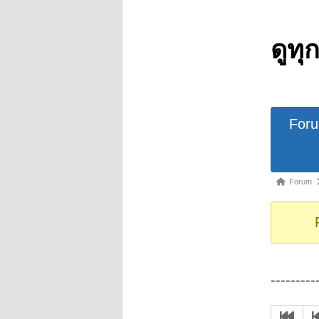
ดูทุ
Forum
For
Navigat
Forum
Forum
breadcrumb
-
You
are
here:
--------