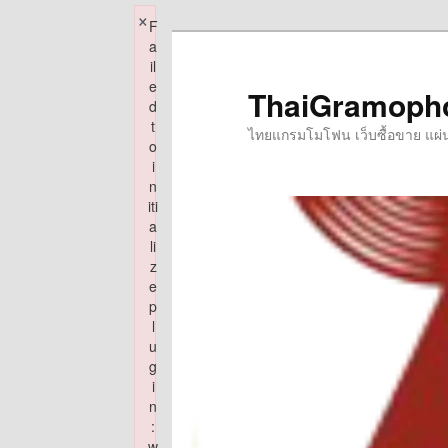
×
F
Skip
a
to
il
e
primary
ThaiGramoph
d
content
t
ไทยแกรมโมโฟน เว็บซื้อขาย แผ่นเส
o
i
n
iti
a
li
z
e
p
l
u
g
i
n
:
w