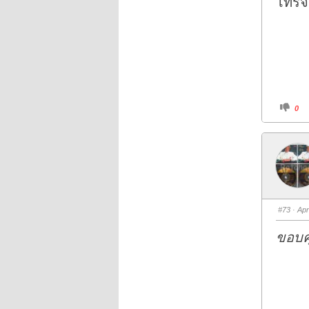
โทรจอ
.
C
0
l
i
c
k
f
o
r
t
h
u
m
b
s
#73
· Apr
d
o
w
ขอบคุ
n
.