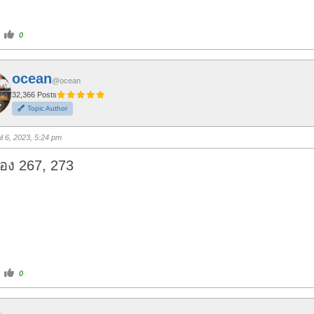
C
0
l
i
c
k
f
ocean
o
@ocean
r
t
32,366 Posts
h
Topic Author
u
m
b
s
il 6, 2023, 5:24 pm
u
p
.
อง 267, 273
C
0
l
i
c
k
f