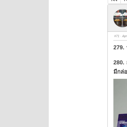
#71
· Apr
279. 
280. 
มีกล่