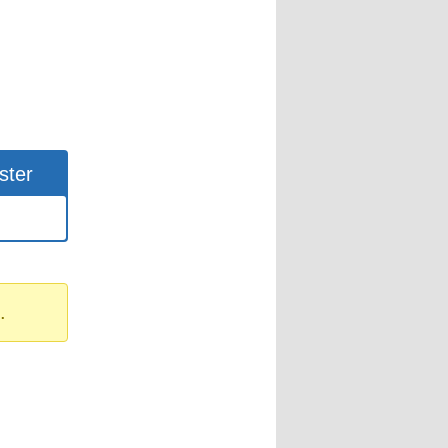
ster
.