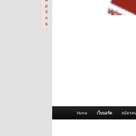
p
li
n
k
Failed to initialize plugin: wplink
Main
Home
เว็บบอร์ด
สมัครสม
menu