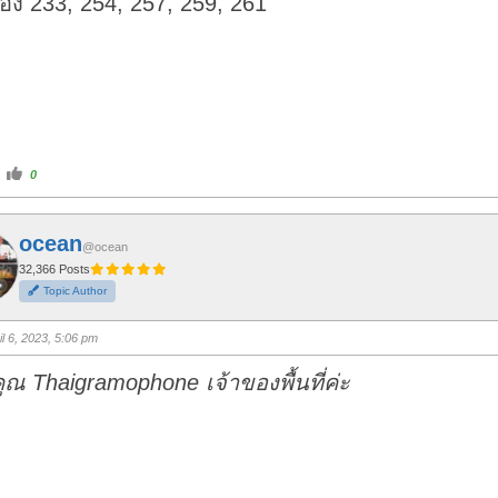
ง 233, 254, 257, 259, 261
C
0
l
i
c
k
f
ocean
o
@ocean
r
t
32,366 Posts
h
Topic Author
u
m
b
s
il 6, 2023, 5:06 pm
u
p
.
ณ Thaigramophone เจ้าของพื้นที่ค่ะ