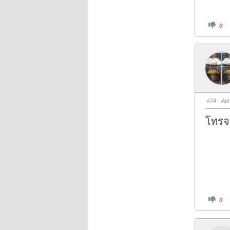
C
0
l
i
c
k
f
o
r
t
h
u
m
b
s
#74
· Apr
d
o
w
โทรจ
n
.
C
0
l
i
c
k
f