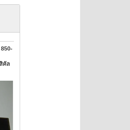
 850-
ิคัล