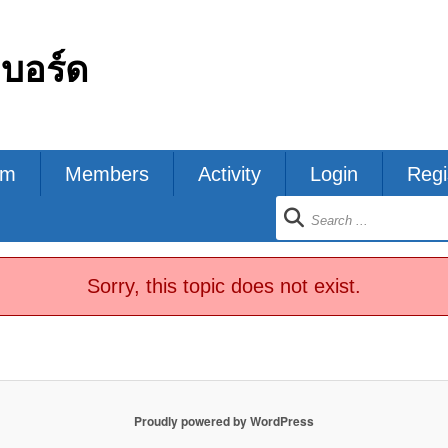
กบอร์ด
um
Members
Activity
Login
Regi
ion
Sorry, this topic does not exist.
Proudly powered by WordPress