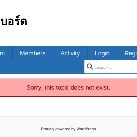
กบอร์ด
um
Members
Activity
Login
Regi
ion
Sorry, this topic does not exist.
Proudly powered by WordPress