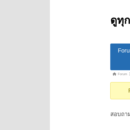
ดูทุ
Forum
For
Navigat
Forum
Forum
breadcrumb
-
You
are
here:
สอบถามผ