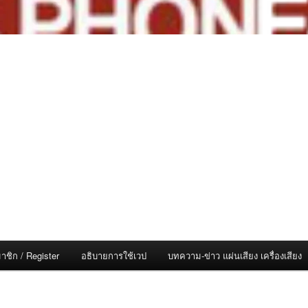
าชิก / Register
อธิบายการใช้เวป
บทความ-ข่าว แผ่นเสียง เครื่องเสียง