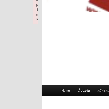
p
li
n
k
Failed to initialize plugin: wplink
Main
Home
เว็บบอร์ด
สมัครสม
menu