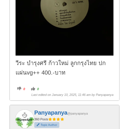
วีระ บำรุงศรี ก้าวใหม่ ลูกกรุงไทย ปก
แผ่นvg++ 400.-บาท
C
C
0
0
l
l
i
i
Last edited on January 10, 2025, 11:46 am by
Panyapanya
c
c
k
k
f
f
o
o
r
r
Panyapanya
t
t
@panyapanya
h
h
360 Posts
u
u
m
m
Topic Author
b
b