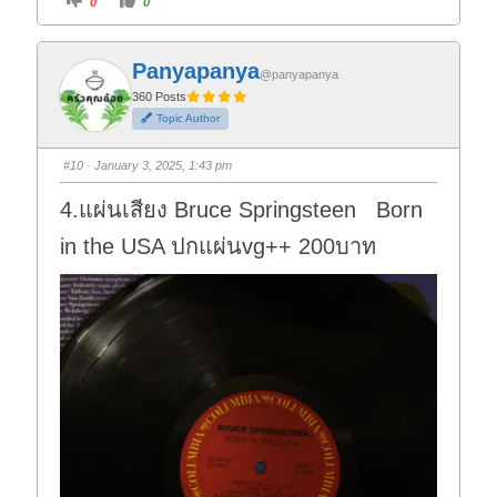
0
0
l
l
i
i
c
c
k
k
f
f
Panyapanya
o
o
@panyapanya
r
r
t
t
360 Posts
h
h
Topic Author
u
u
m
m
b
b
s
s
#10
· January 3, 2025, 1:43 pm
d
u
o
p
w
.
4.แผ่นเสียง Bruce Springsteen Born
n
.
in the USA ปกแผ่นvg++ 200บาท