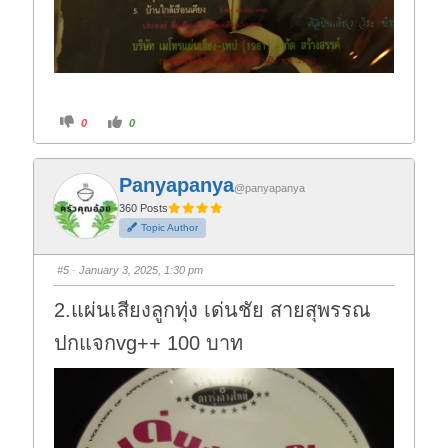
C
C
0
0
l
l
i
i
c
c
k
k
f
f
Panyapanya
o
o
@panyapanya
r
r
t
t
360 Posts
h
h
Topic Author
u
u
m
m
b
b
s
s
#5
· January 3, 2025, 1:30 pm
d
u
o
p
w
.
2.แผ่นเสียงลูกทุ่ง เด่นชัย สายสุพรรณ
n
.
ปกแจกvg++ 100 บาท