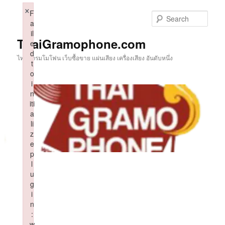
Skip
×
F
to
Sear
a
primary
il
content
ThaiGramophone.com
e
d
ไทยแกรมโมโฟน เว็บซื้อขาย แผ่นเสียง เครื่องเสียง อันดับหนึ่ง
t
o
i
n
iti
a
li
z
e
p
l
u
g
i
n
:
w