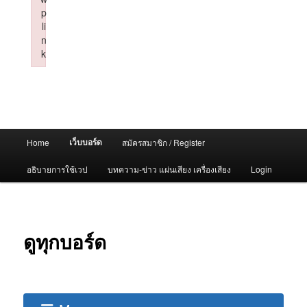
p
li
n
k
Failed to initialize plugin: wplink
Main
เว็บบอร์ด
Home
สมัครสมาชิก / Register
menu
อธิบายการใช้เวป
บทความ-ข่าว แผ่นเสียง เครื่องเสียง
Login
ดูทุกบอร์ด