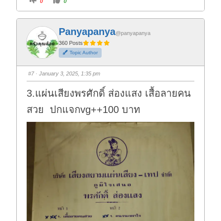
0
0
l
l
i
i
c
c
k
k
f
f
Panyapanya
o
o
@panyapanya
r
r
t
t
360 Posts
h
h
Topic Author
u
u
m
m
b
b
s
s
#7
· January 3, 2025, 1:35 pm
d
u
o
p
w
.
3.แผ่นเสียงพรศักดิ์ ส่องแสง เสื้อลายคน
n
.
สวย ปกแจกvg++100 บาท