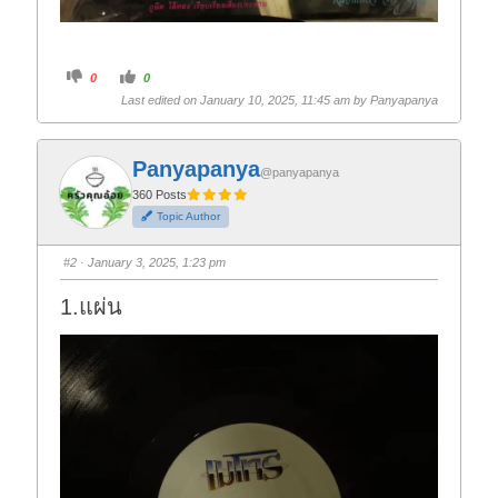
C
C
0
0
l
l
i
i
Last edited on January 10, 2025, 11:45 am by
Panyapanya
c
c
k
k
f
f
o
o
r
r
Panyapanya
t
t
@panyapanya
h
h
360 Posts
u
u
m
m
Topic Author
b
b
s
s
d
u
o
p
#2
· January 3, 2025, 1:23 pm
w
.
n
.
1.แผ่น