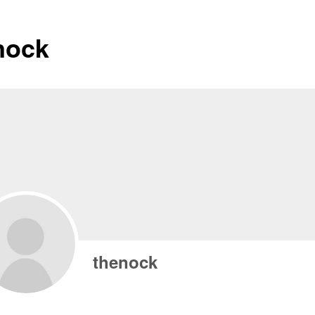
nock
thenock