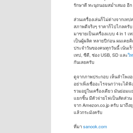
รักษาดี ทะนุถนอมสม่ำเสมอ อีก 1
ส่วนเครื่องเล่นก็ไม่ต่างจากเทปค
สภาพดีจริงๆ ราคาก็ไปไกลครับ ถ
มาขายเป็นเครื่องแบบ 4 in 1 เ
เป็นผู้ผลิต หลายปีก่อน ผมเคยค
ประจำวันของคนทุกวันนี้ เน้นเร็ว
เทป, ซีดี, ช่อง USB, SD และ
วิท
กันเลยครับ
ดูจากภาพประกอบ เห็นลำโพงอยู่ด้า
อย่าเพิ่งเชื่ออะไรจนกว่าจะได้
รวมอยู่ในเครื่องเดียว มันย่อมแ
แยกชิ้น มีตัวจ่ายไฟเป็นสัดส่ว
จาก Amezon.co.jp ครับ มาถึงยุคน
แล้วกระมังครับ
ที่มา
sanook.com