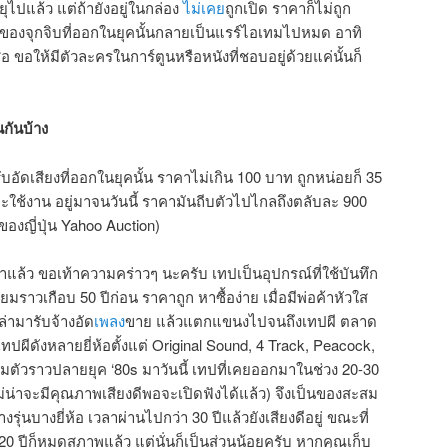
ยุไปแล้ว แต่ถ้ายังอยู่ในกล่อง
ไม่เคย
ถูกเปิด ราคาก็ไม่ถูก
ของจุกจิบที่ออกในยุคนั้นกลายเป็นแรร์ไอเทมไปหมด อาทิ
 ขอให้มีตัวละครในการ์ตูนหรือหนังที่ชอบอยู่ด้วยแค่นั้นก็
นกันบ้าง
ับอัดเสียงที่ออกในยุคนั้น ราคาไม่เกิน 100 บาท ถูกหน่อยก็ 35
แกะใช้งาน อยู่มาจนวันนี้ ราคามันถีบตัวไปไกลถึงตลับละ 900
ของญี่ปุ่น Yahoo Auction)
าแล้ว ขอเท้าความคร่าวๆ นะครับ เทปเป็นอุปกรณ์ที่ใช้บันทึก
ธยมราวเกือบ 50 ปีก่อน ราคาถูก หาซื้อง่าย เมื่อมีพ่อค้าหัวใส
่ามารับจ้างอัด
เพลง
ขาย แล้วแตกแขนงไปจนถึงเทปผี ตลาด
เทปผีดังหลายยี่ห้อตั้งแต่ Original Sound, 4 Track, Peacock,
ต็มตัวราวปลายยุค ‘80s มาวันนี้ เทปที่เคยออกมาในช่วง 20-30
ไม่น่าจะมีคุณภาพเสียงดีพอจะเปิดฟังได้แล้ว) จึงเป็นของสะสม
างรุ่นบางยี่ห้อ เวลาผ่านไปกว่า 30 ปีแล้วยังเสียงดีอยู่ ขณะที่
่ 20 ปีก็หมดสภาพแล้ว แต่นั่นก็เป็นส่วนน้อยครับ หากคุณเก็บ