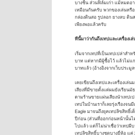
บางชิ้น ส่วนฟิล์มเก่า แม้หมดอา
เหมือนกันครับ พวกของเล่นหรือ
กล่องดินสอ รูปลอก ยางลบ ดินสอ
เพียงพอแล้วครับ
ทีนี้มาว่ากันถึงเทปและเครื่องเล่
เริ่มจากเทปที่เป็นเทปเปล่าสำหร
บาท แต่หากมีผู้ซื้อไว้ แล้วไม่
บาทแล้ว (อ้างอิงจากเว็บประมูล
เคยเขียนถึงเทปและเครื่องเล่นม
เสียงที่มีขายตั้งแต่ผมยังเรียนมั
ตามร้านขายแผ่นเสียงนำเทปเปล
เทปในบ้านเราก็เลยรุ่งเรืองจนมี
Eagle มาจนถึงยุคเทปลิขสิทธิ์เ
ปีก่อน (ส่วนที่ออกก่อนหน้านั้น
ไปแล้ว แต่ก็ไม่น่าเชื่อว่าเทปผีบ
เทปลิขสิทธิ์บางชุดบางยี่ห้อ แค