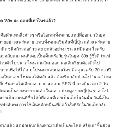
ยุค ‘80s น่ะ ตอนนี้เท่าไหร่แล้ว?
ว่าก็คือคำแทนสิ่งต่างๆ หรือไอเทมทั้งหลายแหล่ที่ออกมาในยุค
ยอย่างแพร่หลาย แทบทั้งหมดเริ่มต้นที่ญี่ปุ่น แล้วแพร่หลาย
าติดชนิดก้าวต่อก้าวเลย ยกตัวอย่าง เช่น แฟมิคอม ไงครับ
ะตลับเกม คนที่เคยเป็นเด็กหรือวัยรุ่นในยุค ‘80s รู้ซึ้งดีว่าแฟ
ส่วนตัวไปขนาดไหน เกมใหม่ออก พอเลิกเรียนต้องดิ่งไป
บาทเพื่อให้ได้เกมโปรดมาเล่นก่อนใคร คิดดูนะครับ 30 กว่าปี
ื่องใหญ่เลย ไหนพอได้ตลับแล้ว ต้องรีบกลับบ้านไป “นวด” เกม
๊กชันอาจไม่เสียเวลามาก แต่เกม RPG นี่ อาจกินเวลา 2 วัน
้แฟมิคอมเป็นของหายากแล้ว ในตลาดประมูลของญี่ปุ่น ราคาไป
เป็นว่าคนที่ซื้อได้ก็คือคนที่เคยเป็นเด็กในวันนั้น วันนี้เป็น
ำมั่นคง การใช้เงินหลักหมื่นเพื่อคว้าสิ่งที่รักในวัยเด็กกลับ
ด
นซากแล้ว แต่นักเล่นกล้องหามาเพื่อเป็นอะไหล่ หรือเอาชิ้นส่วน