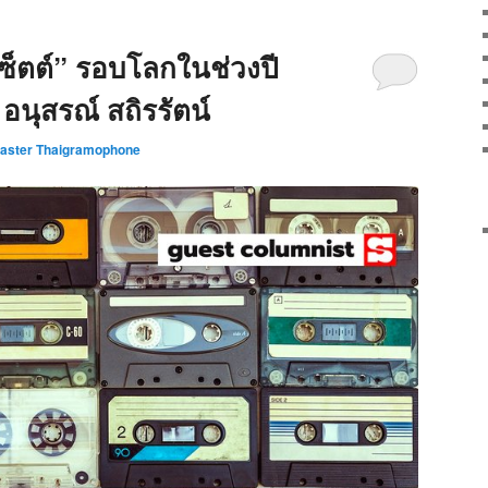
็ตต์” รอบโลกในช่วงปี
อนุสรณ์ สถิรรัตน์
ster Thaigramophone