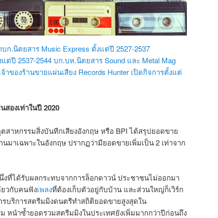
ำบก.นิตยสาร Music Express ตั้งแต่ปี 2527-2537
้งแต่ปี 2537-2544 บก.บห.นิตยสาร Sound และ Metal Mag
็นเจ้าของร้านขายแผ่นเสียง Records Hunter เปิดกิจการตั้งแต่
็นสองเท่าในปี 2020
สาหกรรมสิ่งบันทีกเสียงอังกฤษ หรือ BPI ได้สรุปยอดขาย
่านมาเฉพาะในอังกฤษ ปรากฏว่ามียอดขายเพิ่มเป็น 2 เท่าจาก
หนึ่งที่ได้รับผลกระทบจากการล็อกดาวน์ ประชาชนไม่ออกมา
ดียวกับคนฟัง
เพลง
ที่ต้องเก็บตัวอยู่กับบ้าน และส่วนใหญ่ก็เวิร์ก
ารบริการสตรีมมิงดนตรีทำสถิติยอดขายสูงสุดใน
ม หนำซ้ำยอดรวมสตรีมมิงในประเทศยังเพิ่มมากกว่าปีก่อนถึง