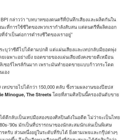
อง BPI กล่าวว่า “บทบาทของดนตรีที่บันทึกเสียงและผลิตกันใน
 ขณะที่การใช้ชีวิตของพวกเรากำลังสับสน แต่ดนตรีที่ผลิตออก
ิ่งที่จำเป็นต่อการดำรงชีวิตของเราอยู่”
้น ระบุว่าซีดีไปได้ตามปกติ แต่แผ่นเสียงและเทปกลับมียอดพุ่ง
 โดยเฉพาะอย่างยิ่ง ยอดขายของแผ่นเสียงยังคงขายดีเหมือน
ทำให้เซอร์ไพรส์กันมาก เพราะมันทำยอดขายแบบก้าวกระโดด
่นเอง
0 เทปขายไปได้กว่า 150,000 ตลับ ซึ่งรวมผลงานของป๊ฮปส
ie Minogue, The Streets
โดยที่สามศิลปินนี้ครองอันดับขาย
ได้ดีกลับเป็นเทปมือสองของศิลปินดังในอดีต ไม่ว่าจะเป็นไทย
’80s-’90s มักเป็นที่ปรารถนาของนักสะสมนักเล่นเป็นพิเศษ
รครับ ส่วนหนึ่งอยู่ในระดับที่รับได้ ยิ่งตามเพจและกรุ๊ปต่างๆ
มากขึ้น จึงเป็นอีกทางเลือกหนึ่งที่นักสะสมจะได้ตัดสินใจว่า