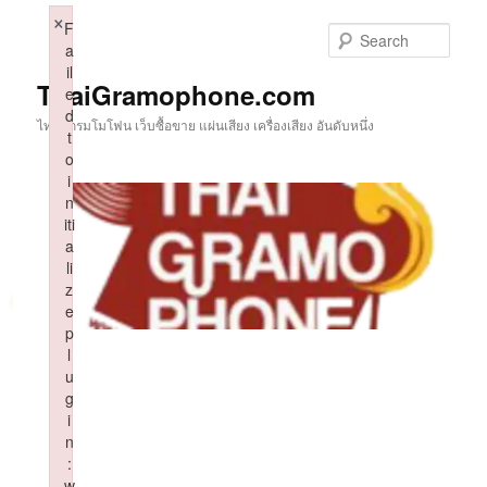
Skip
×
F
to
Sear
a
primary
il
content
ThaiGramophone.com
e
d
ไทยแกรมโมโฟน เว็บซื้อขาย แผ่นเสียง เครื่องเสียง อันดับหนึ่ง
t
o
i
n
iti
a
li
z
e
p
l
u
g
i
n
:
w