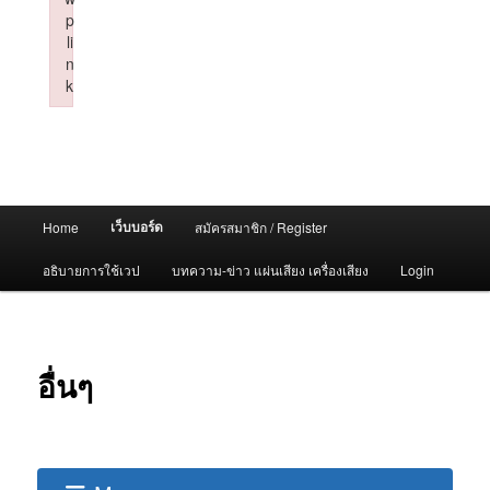
p
li
n
k
Failed to initialize plugin: wplink
Main
เว็บบอร์ด
Home
สมัครสมาชิก / Register
menu
อธิบายการใช้เวป
บทความ-ข่าว แผ่นเสียง เครื่องเสียง
Login
อื่นๆ