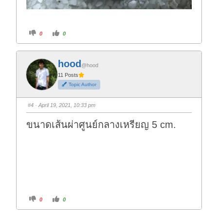
C
C
0
0
l
l
i
i
c
c
k
k
f
f
hood
o
o
@hood
r
r
t
t
11 Posts
h
h
Topic Author
u
u
m
m
b
b
s
s
#4
· April 19, 2021, 10:33 pm
d
u
o
p
w
.
ขนาดเส้นผ่าศูนย์กลางเหรียญ 5 cm.
n
.
C
C
0
0
l
l
i
i
c
c