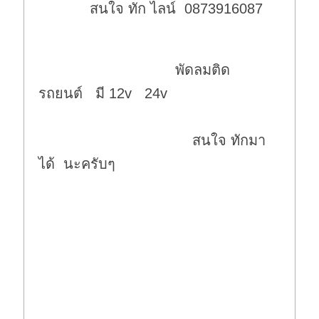
สนใจ ทัก ไลน์ 0873916087
พัดลมติด
รถยนต์ มี 12v 24v
สนใจ ทักมา
ได้ นะครับๆ