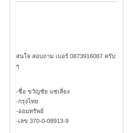
สนใจ สอบถาม เบอร์ 0873916087 ครับ
ๆ
-ชื่อ ขวัญชัย แซ่เลี่ยง
-กรุงไทย
-ออมทรัพย์
-เลข 370-0-08913-9