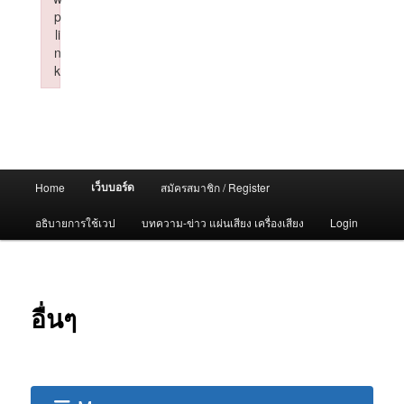
p
li
n
k
Failed to initialize plugin: wplink
Main
เว็บบอร์ด
Home
สมัครสมาชิก / Register
menu
อธิบายการใช้เวป
บทความ-ข่าว แผ่นเสียง เครื่องเสียง
Login
อื่นๆ