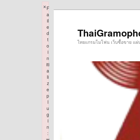
×
F
Skip
a
to
il
e
primary
ThaiGramoph
d
content
t
ไทยแกรมโมโฟน เว็บซื้อขาย แผ่นเส
o
i
n
iti
a
li
z
e
p
l
u
g
i
n
:
w