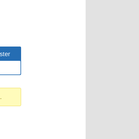
ster
.