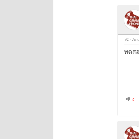
#1
· Janu
ทดสอ
C
0
l
i
c
k
f
o
r
t
h
u
m