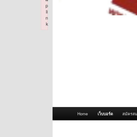
p
li
n
k
Failed to initialize plugin: wplink
Main
Home
เว็บบอร์ด
สมัครสม
menu