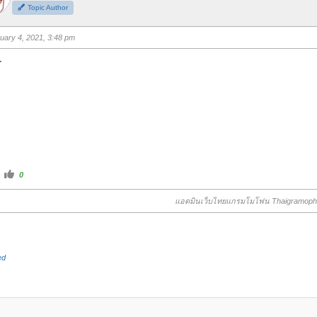
b
Topic Author
s
u
p
.
uary 4, 2021, 3:48 pm
T
C
0
l
i
c
แอดมินเว็บไทยแกรมโมโฟน Thaigramop
k
f
o
r
t
h
u
ed
m
b
s
u
p
.