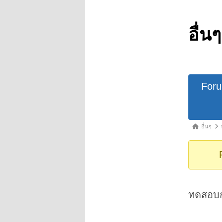
อื่นๆ
Forum
For
Navigat
Forum
อื่นๆ
breadcrumb
-
You
are
here:
ทดสอบก