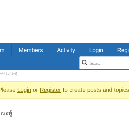
um
Members
Activity
Login
Regi
ion
ทดสอบกระทู้
s
Please
Login
or
Register
to create posts and topics
ระทู้