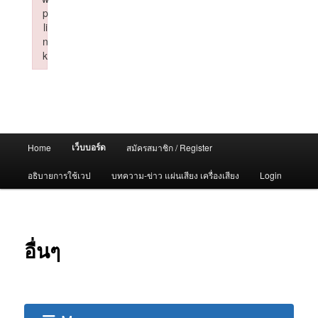
p
li
n
k
Failed to initialize plugin: wplink
Main
เว็บบอร์ด
Home
สมัครสมาชิก / Register
menu
อธิบายการใช้เวป
บทความ-ข่าว แผ่นเสียง เครื่องเสียง
Login
อื่นๆ