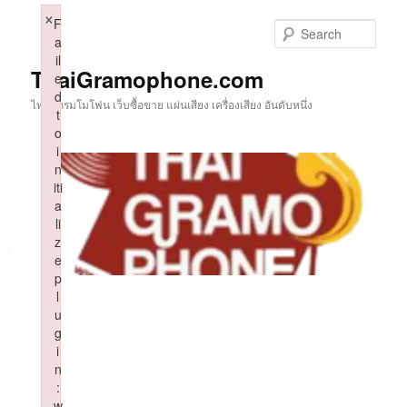
Skip
×
F
to
Sear
a
primary
il
content
ThaiGramophone.com
e
d
ไทยแกรมโมโฟน เว็บซื้อขาย แผ่นเสียง เครื่องเสียง อันดับหนึ่ง
t
o
i
n
iti
a
li
z
e
p
l
u
g
i
n
:
w