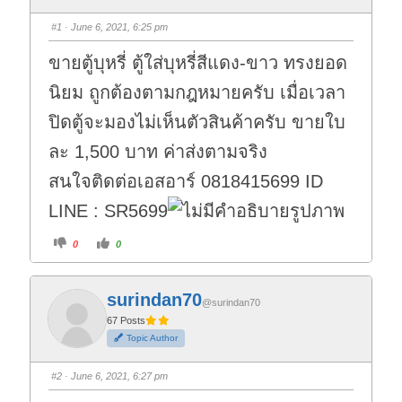
#1
· June 6, 2021, 6:25 pm
ขายตู้บุหรี่ ตู้ใส่บุหรี่สีแดง-ขาว ทรงยอด
นิยม ถูกต้องตามกฎหมายครับ เมื่อเวลา
ปิดตู้จะมองไม่เห็นตัวสินค้าครับ ขายใบ
ละ 1,500 บาท ค่าส่งตามจริง
สนใจติดต่อเอสอาร์ 0818415699 ID
LINE : SR5699
C
C
0
0
l
l
i
i
c
c
k
k
f
f
surindan70
o
o
@surindan70
r
r
t
t
67 Posts
h
h
Topic Author
u
u
m
m
b
b
s
s
#2
· June 6, 2021, 6:27 pm
d
u
o
p
w
.