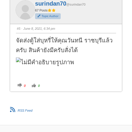
f
f
surindan70
o
o
@surindan70
r
r
t
t
67 Posts
h
h
Topic Author
u
u
m
m
b
b
s
s
#5
· June 8, 2021, 6:34 pm
d
u
o
p
w
.
จัดส่งตู้ใส่บุหรี่ให้คุณวันทนี ราชบุรีแล้ว
n
.
ครับ สินค้ายังมีครับสั่งได้
C
C
0
0
l
l
i
i
c
c
k
k
f
f
o
o
r
r
RSS Feed
t
t
h
h
u
u
m
m
b
b
s
s
d
u