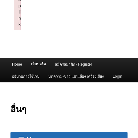
p
li
n
k
Failed to initialize plugin: wplink
Main
เว็บบอร์ด
Home
สมัครสมาชิก / Register
menu
อธิบายการใช้เวป
บทความ-ข่าว แผ่นเสียง เครื่องเสียง
Login
อื่นๆ