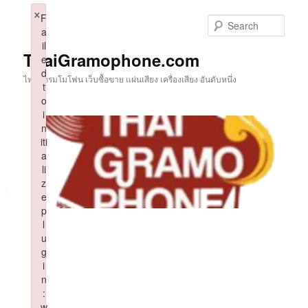
Skip
×
F
to
Sear
a
primary
il
content
ThaiGramophone.com
e
d
ไทยแกรมโมโฟน เว็บซื้อขาย แผ่นเสียง เครื่องเสียง อันดับหนึ่ง
t
o
i
n
iti
a
li
z
e
p
l
u
g
i
n
:
w