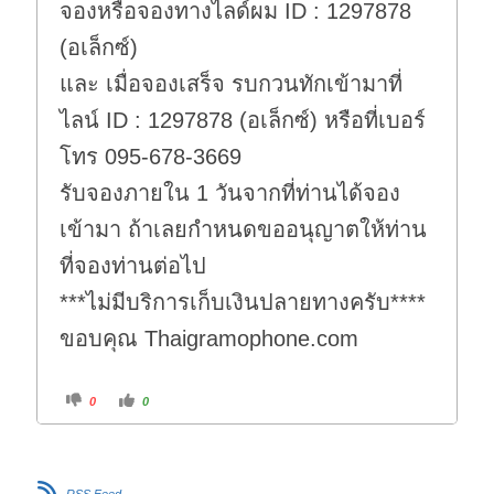
จองหรือจองทางไลด์ผม ID : 1297878
(อเล็กซ์)
และ เมื่อจองเสร็จ รบกวนทักเข้ามาที่
ไลน์ ID : 1297878 (อเล็กซ์) หรือที่เบอร์
โทร 095-678-3669
รับจองภายใน 1 วันจากที่ท่านได้จอง
เข้ามา ถ้าเลยกำหนดขออนุญาตให้ท่าน
ที่จองท่านต่อไป
***ไม่มีบริการเก็บเงินปลายทางครับ****
ขอบคุณ Thaigramophone.com
C
C
0
0
l
l
i
i
c
c
k
k
f
f
o
o
r
r
RSS Feed
t
t